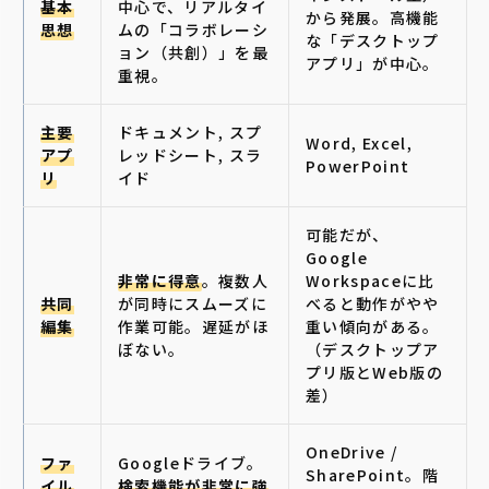
基本
中心で、リアルタイ
から発展。高機能
思想
ムの「コラボレーシ
な「デスクトップ
ョン（共創）」を最
アプリ」が中心。
重視。
主要
ドキュメント, スプ
Word, Excel,
アプ
レッドシート, スラ
PowerPoint
リ
イド
可能だが、
Google
非常に得意
。複数人
Workspaceに比
共同
が同時にスムーズに
べると動作がやや
編集
作業可能。遅延がほ
重い傾向がある。
ぼない。
（デスクトップア
プリ版とWeb版の
差）
OneDrive /
ファ
Googleドライブ。
SharePoint。階
イル
検索機能が非常に強