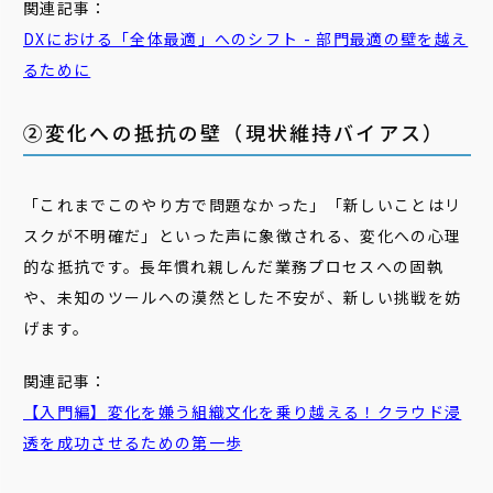
関連記事：
DXにおける「全体
最適
」へのシフト -
部門
最適
の壁を越え
るために
②変化への抵抗の壁（現状維持バイアス）
「これまでこのやり方で問題なかった」「新しいことはリ
スクが不明確だ」といった声に象徴される、変化への心理
的な抵抗です。長年慣れ親しんだ業務プロセスへの固執
や、未知のツールへの漠然とした不安が、新しい挑戦を妨
げます。
関連記事：
【入門編】
変化
を嫌う組織文化を乗り越える！クラウド浸
透を成功させるための第一歩