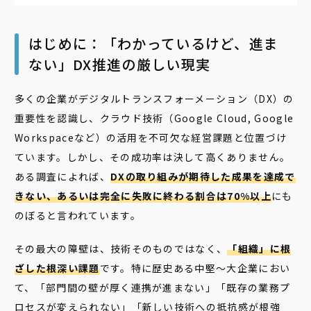
はじめに：「わかっているけど、進ま
ない」DX推進の厳しい現実
多くの企業がデジタルトランスフォーメーション（DX）の
重要性を認識し、クラウド技術（Google Cloud, Google
Workspaceなど）の活用を不可欠な経営課題と位置づけ
ています。しかし、その成功率は決して高くありません。
ある調査によれば、
DXの取り組みが期待した成果を達成で
きない、あるいは完全に失敗に終わる割合は70%以上
にも
のぼると言われています。
その最大の障壁は、技術そのものではなく、
「組織」に根
ざした根深い課題
です。特に歴史ある中堅〜大企業におい
て、「部門間の壁が厚く連携が進まない」「既存の業務プ
ロセスが変えられない」「新しい技術への抵抗感が根強