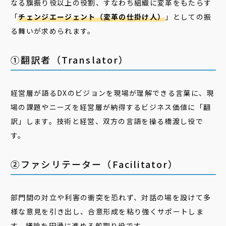
なる旗振り役以上の役割、すなわち組織に変革をもたらす
「
チェンジエージェント（変革の仕掛け人）
」としての振
る舞いが求められます。
①翻訳者（Translator）
経営層が語るDXのビジョンを現場が理解できる言葉に、現
場の課題やニーズを経営層が納得するビジネス価値に「翻
訳」します。技術と経営、双方の言語を操る橋渡し役で
す。
②ファシリテーター（Facilitator）
部門間の対立や利害の衝突を恐れず、対話の場を設けて多
様な意見を引き出し、合意形成を粘り強くサポートしま
す。議論を円滑に進める舵取り役です。