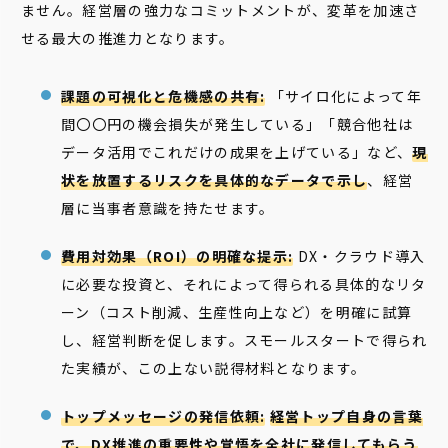
ません。経営層の強力なコミットメントが、変革を加速さ
せる最大の推進力となります。
課題の可視化と危機感の共有:
「サイロ化によって年
間〇〇円の機会損失が発生している」「競合他社は
データ活用でこれだけの成果を上げている」など、
現
状を放置するリスクを具体的なデータで示し
、経営
層に当事者意識を持たせます。
費用対効果（ROI）の明確な提示:
DX・クラウド導入
に必要な投資と、それによって得られる具体的なリタ
ーン（コスト削減、生産性向上など）を明確に試算
し、経営判断を促します。スモールスタートで得られ
た実績が、この上ない説得材料となります。
トップメッセージの発信依頼:
経営トップ自身の言葉
で、DX推進の重要性や覚悟を全社に発信してもらう