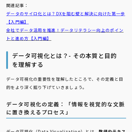
関連記事：
データ
の
サイロ
化とは？DXを阻む壁と解決に向けた第一歩
【入門編】
全社でデータ活用を推進！
データリテラシー
向上のポイン
トと進め方【入門編】
データ可視化とは？- その本質と目的
を理解する
データ可視化の重要性を理解したところで、その定義と目
的をより深く掘り下げていきましょう。
データ可視化の定義：「情報を視覚的な文脈
に置き換えるプロセス」
データ可視化（Data Visualization）とは、
数値やテキス