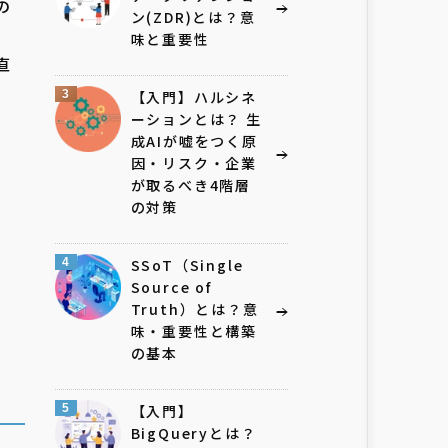
の
ン(ZDR)とは？意
味と重要性
直
3
【入門】ハルシネ
ーションとは？ 生
成AIが嘘をつく原
因・リスク・企業
が取るべき4階層
の対策
解
4
SSoT（Single
Source of
Truth）とは？意
味・重要性と構築
の基本
5
【入門】
BigQueryとは？