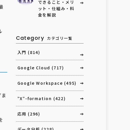
できること・メリ
最
ット・仕組み・料
金を解説
ル
Category
カテゴリ一覧
入門
(814)
Google Cloud
(717)
Google Workspace
(495)
げま
”X”-formation
(422)
応用
(296)
を
データ分析
(228)