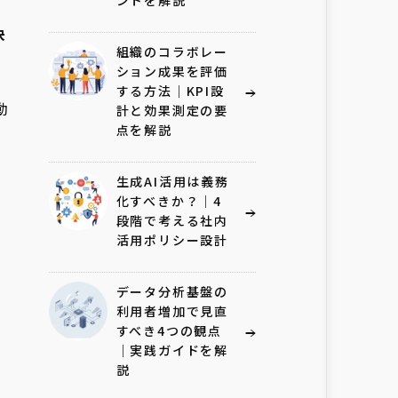
ントを解説
決
組織のコラボレー
ション成果を評価
する方法｜KPI設
動
計と効果測定の要
点を解説
生成AI活用は義務
化すべきか？｜4
段階で考える社内
活用ポリシー設計
フ
データ分析基盤の
利用者増加で見直
すべき4つの観点
｜実践ガイドを解
説