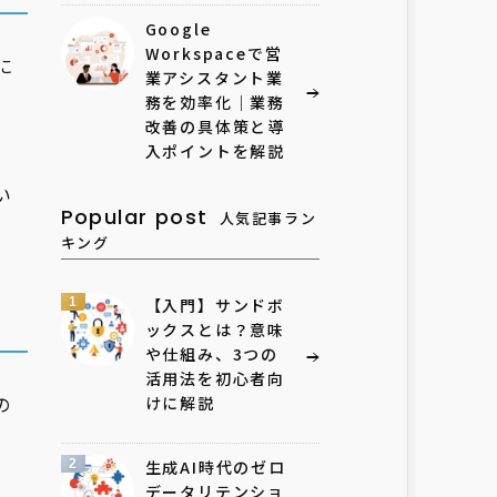
Google
Workspaceで営
に
業アシスタント業
務を効率化｜業務
改善の具体策と導
入ポイントを解説
い
Popular post
人気記事ラン
キング
1
【入門】サンドボ
ックスとは？意味
や仕組み、3つの
活用法を初心者向
の
けに解説
2
生成AI時代のゼロ
データリテンショ