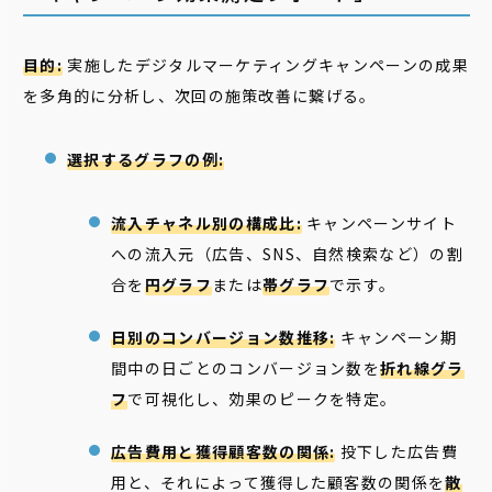
目的:
実施したデジタルマーケティングキャンペーンの成果
を多角的に分析し、次回の施策改善に繋げる。
選択するグラフの例:
流入チャネル別の構成比:
キャンペーンサイト
への流入元（広告、SNS、自然検索など）の割
合を
円グラフ
または
帯グラフ
で示す。
日別のコンバージョン数推移:
キャンペーン期
間中の日ごとのコンバージョン数を
折れ線グラ
フ
で可視化し、効果のピークを特定。
広告費用と獲得顧客数の関係:
投下した広告費
用と、それによって獲得した顧客数の関係を
散