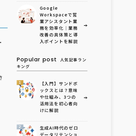
Google
Workspaceで営
業アシスタント業
務を効率化｜業務
改善の具体策と導
入ポイントを解説
・
）
Popular post
人気記事ラン
キング
さ
1
【入門】サンドボ
ックスとは？意味
や仕組み、3つの
活用法を初心者向
けに解説
2
生成AI時代のゼロ
データリテンショ