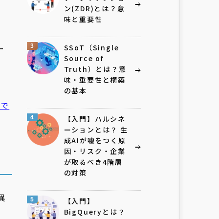
ン(ZDR)とは？意
味と重要性
と
ー
3
SSoT（Single
Source of
Truth）とは？意
味・重要性と構築
の基本
頼で
4
【入門】ハルシネ
ーションとは？ 生
成AIが嘘をつく原
因・リスク・企業
が取るべき4階層
の対策
異
5
【入門】
BigQueryとは？