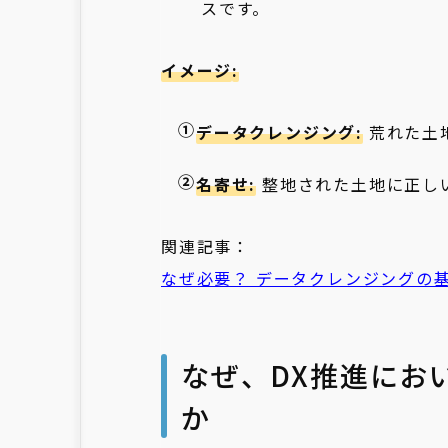
スです。
イメージ
:
データクレンジング:
荒れた土
名寄せ:
整地された土地に正し
関連記事：
なぜ必要？ データクレンジングの
なぜ、DX推進にお
か