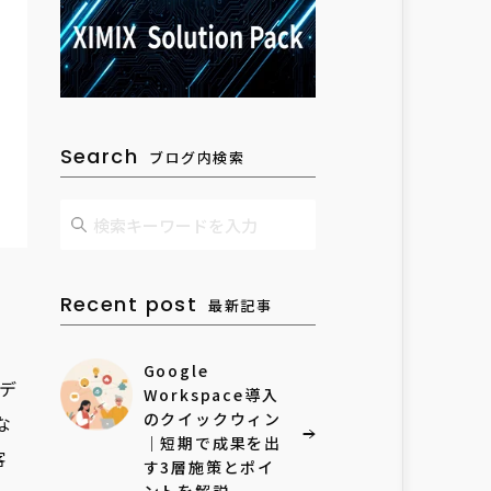
Search
ブログ内検索
Recent post
最新記事
Google
デ
Workspace導入
のクイックウィン
な
｜短期で成果を出
客
す3層施策とポイ