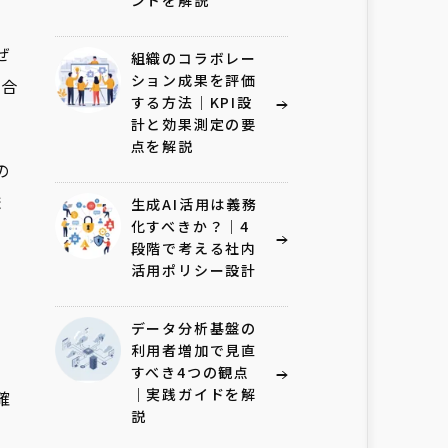
ントを解説
ぜ
組織のコラボレー
ション成果を評価
統合
する方法｜KPI設
計と効果測定の要
点を解説
の
ま
生成AI活用は義務
化すべきか？｜4
段階で考える社内
活用ポリシー設計
データ分析基盤の
利用者増加で見直
すべき4つの観点
｜実践ガイドを解
確
説
。