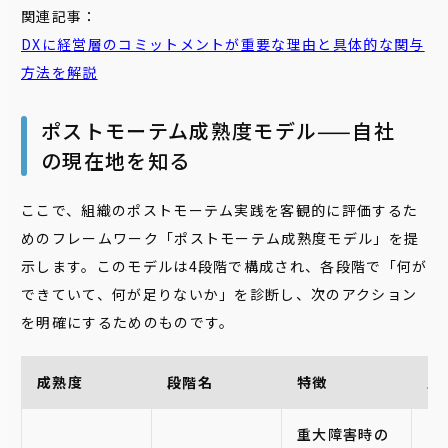
関連記事：
DXに経営層のコミットメントが重要な理由と具体的な関与
方法を解説
ポストモーテム成熟度モデル——自社
の現在地を知る
ここで、組織のポストモーテム実践を客観的に評価するた
めのフレームワーク「ポストモーテム成熟度モデル」を提
示します。このモデルは4段階で構成され、各段階で「何が
できていて、何が足りないか」を診断し、次のアクション
を明確にするためのものです。
成熟度
段階名
特徴
主
重大障害時の