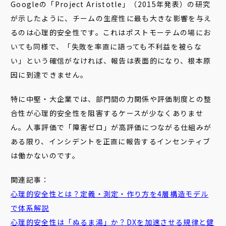
Googleの「Project Aristotle」（2015年発表）の研究
が示したように、チームの生産性に最も大きな影響を与え
るのは心理的安全性です。これはポストモーテムの場にお
いても同様で、「失敗を率直に語っても不利益を被らな
い」という確信がなければ、報告は表面的になり、根本原
因に到達できません。
特に中堅・大企業では、部門間の力関係や評価制度との整
合性が心理的安全性を阻害するケースが少なくありませ
ん。人事評価で「障害ゼロ」が高評価につながる仕組みが
ある限り、インシデントを正直に報告するインセンティブ
は働かないのです。
関連記事：
心理的安全性とは？定義・測定・作り方を4層構造モデル
で体系解説
心理的安全性は「ぬるま湯」か？DXを加速させる規律と健