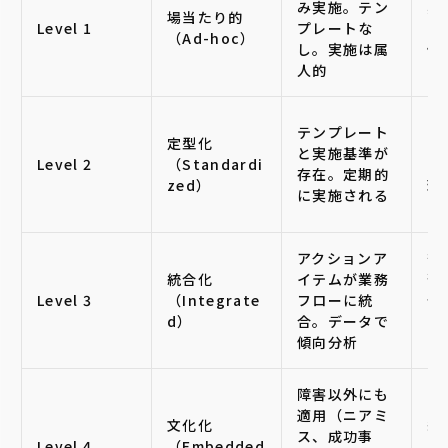
み実施。テン
実
場当たり的
Level 1
プレートな
ロ
（Ad-hoc）
し。実施は属
備
人的
ア
テンプレート
定型化
イ
と実施基準が
Level 2
（Standardi
さ
存在。定期的
zed）
理
に実施される
ば
アクションア
部
統合化
イテムが業務
習
Level 3
（Integrate
フローに統
分
d）
合。データで
の
傾向分析
い
障害以外にも
適用（ニアミ
文化化
継
ス、成功事
Level 4
（Embedded
と