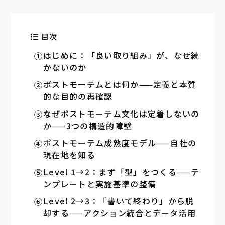
目次
はじめに：「良い取り組み」が、なぜ続
かないのか
ポストモーテムとは何か——定義と本質
的な目的の再確認
なぜポストモーテム文化は定着しないの
か——3つの構造的障壁
ポストモーテム成熟度モデル——自社の
現在地を知る
Level 1→2：まず「型」をつくる——テ
ンプレートと実施基準の整備
Level 2→3：「書いて終わり」から脱
却する——アクション統合とデータ活用