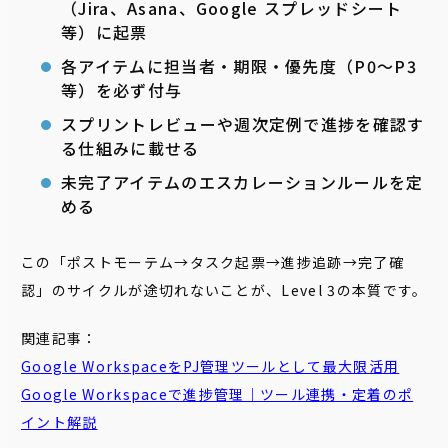
（Jira、Asana、Google スプレッドシート
等）に起票
各アイテムに担当者・期限・優先度（P0〜P3
等）を必ず付与
スプリントレビューや週次定例で進捗を確認す
る仕組みに載せる
未完了アイテムのエスカレーションルールを定
める
この「ポストモーテム→タスク起票→進捗追跡→完了確
認」のサイクルが途切れないことが、Level 3の本質です。
関連記事：
Google WorkspaceをPJ管理ツールとして最大限活用
Google Workspaceで進捗管理｜ツール連携・定着のポ
イント解説