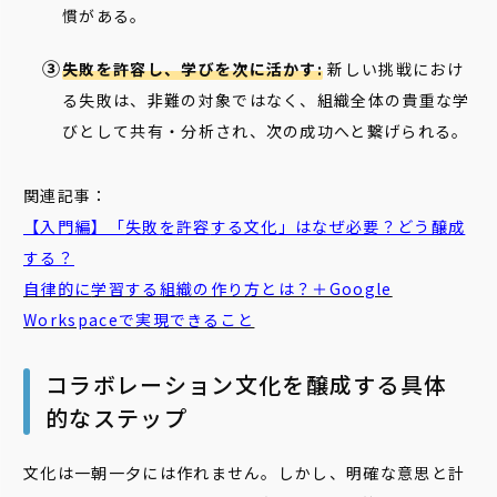
慣がある。
失敗を許容し、学びを次に活かす:
新しい挑戦におけ
る失敗は、非難の対象ではなく、組織全体の貴重な学
びとして共有・分析され、次の成功へと繋げられる。
関連記事：
【入門編】「
失敗
を
許容
する文化」はなぜ必要？どう醸成
する？
自律的に
学習
する組織の作り方とは？＋Google
Workspaceで実現できること
コラボレーション文化を醸成する具体
的なステップ
文化は一朝一夕には作れません。しかし、明確な意思と計