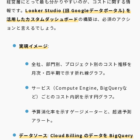
経営層にとって最も分かりやすいのが、コストに関する情
報です。
Looker Studio (旧 Googleデータポータル) を
活用したカスタムダッシュボード
の構築は、必須のアクシ
ョンと言えるでしょう。
実現イメージ
:
全社、部門別、プロジェクト別のコスト推移を
月次・四半期で示す折れ線グラフ。
サービス（Compute Engine, BigQueryな
ど）ごとのコスト内訳を示す円グラフ。
予算消化率を示すゲージメーターと、超過予測
アラート。
データソース
:
Cloud Billing のデータを BigQuery