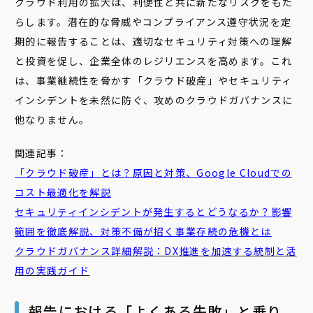
クラウド利用の拡大は、利便性と共に新たなリスクをもた
らします。潜在的な脅威やコンプライアンス遵守状況を定
期的に報告することは、適切なセキュリティ対策への理解
と投資を促し、企業全体のレジリエンスを高めます。これ
は、事業継続性を脅かす「クラウド破産」やセキュリティ
インシデントを未然に防ぐ、攻めのクラウドガバナンスに
他なりません。
関連記事：
「
クラ
ウド
破産
」とは？原因と対策、Google Cloudでの
コスト最適化を解説
セキュリティ
インシデント
が発生するとどうなるか？影響
範囲を徹底解説、対策不備が招く事業存続の危機とは
クラウドガバナンス
詳細解説：DX推進を加速する統制と活
用の実践ガイド
報告における「よくある失敗」と乗り