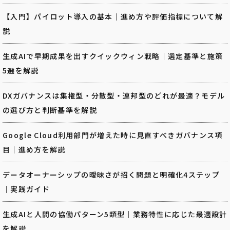
【入門】パイロット導入の基本｜進め方や評価指標について解
説
生成AIで早期成果を出すクイックウィン戦略｜選定基準と施策
5選を解説
DXガバナンスは集権型・分散型・連邦型のどれが最適？モデル
の選び方と判断基準を解説
Google Cloud利用部門が増えた時に見直すべきガバナンス項
目｜進め方を解説
データオーナーシップの曖昧さが招く問題と明確化4ステップ
｜実践ガイド
生成AIと人間の協働パターン5類型｜業務特性に応じた最適設計
を解説