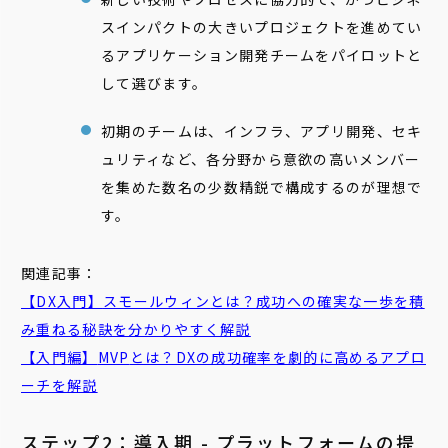
スインパクトの大きいプロジェクトを進めてい
るアプリケーション開発チームをパイロットと
して選びます。
初期のチームは、インフラ、アプリ開発、セキ
ュリティなど、各分野から意欲の高いメンバー
を集めた数名の少数精鋭で構成するのが理想で
す。
関連記事：
【DX入門】
スモールウィン
とは？成功への確実な一歩を積
み重ねる秘訣を分かりやすく解説
【入門編】
MVP
とは？DXの成功確率を劇的に高めるアプロ
ーチを解説
ステップ2：導入期 - プラットフォームの提