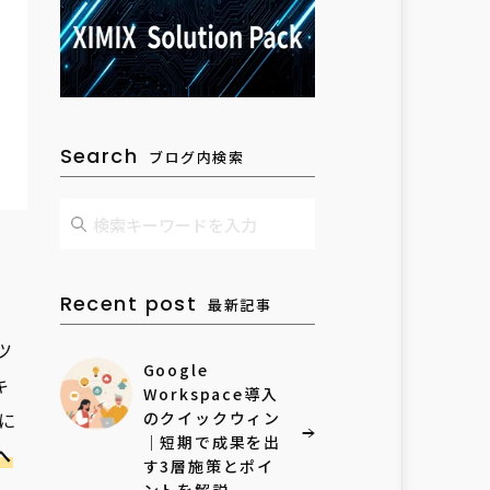
Search
ブログ内検索
Recent post
最新記事
ツ
Google
キ
Workspace導入
に
のクイックウィン
｜短期で成果を出
へ
す3層施策とポイ