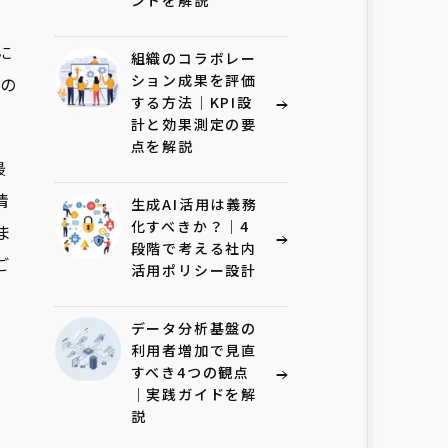
ントを解説
に
組織のコラボレー
ション成果を評価
の
する方法｜KPI設
計と効果測定の要
点を解説
最
情
生成AI活用は義務
化すべきか？｜4
ま
段階で考える社内
ご
活用ポリシー設計
データ分析基盤の
利用者増加で見直
すべき4つの観点
｜実践ガイドを解
説