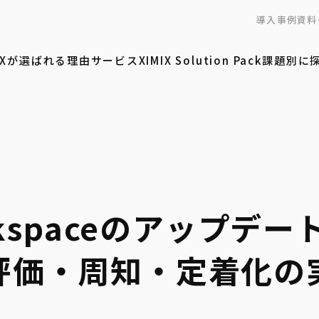
導入事例
資料
MIXが選ばれる理由
サービス
XIMIX Solution Pack
課題別に
orkspaceのアップ
評価・周知・定着化の