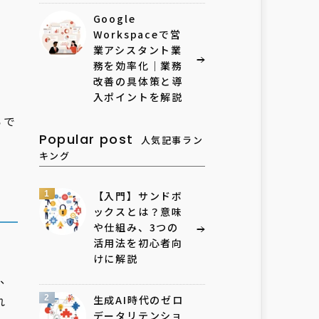
Google
Workspaceで営
業アシスタント業
務を効率化｜業務
改善の具体策と導
入ポイントを解説
らで
Popular post
人気記事ラン
キング
1
【入門】サンドボ
ックスとは？意味
や仕組み、3つの
活用法を初心者向
、
けに解説
化、
れ
2
生成AI時代のゼロ
データリテンショ