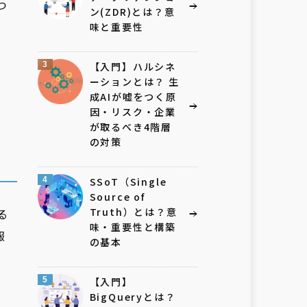
つ
ン(ZDR)とは？意
味と重要性
3
【入門】ハルシネ
ーションとは？ 生
成AIが嘘をつく原
因・リスク・企業
が取るべき4階層
の対策
4
SSoT（Single
Source of
Truth）とは？意
る
味・重要性と構築
報
の基本
5
【入門】
BigQueryとは？