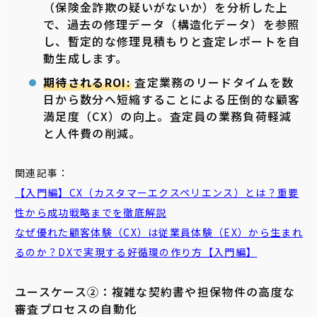
（保険金詐欺の疑いがないか）を分析した上
で、過去の修理データ（構造化データ）を参照
し、暫定的な修理見積もりと査定レポートを自
動生成します。
期待されるROI:
査定業務のリードタイムを数
日から数分へ短縮することによる圧倒的な顧客
満足度（CX）の向上。査定員の業務負荷軽減
と人件費の削減。
関連記事：
【入門編】CX（カスタマーエクスペリエンス）とは？重要
性から成功戦略までを徹底解説
なぜ優れた顧客体験（CX）は従業員体験（EX）から生まれ
るのか？DXで実現する好循環の作り方【入門編】
ユースケース②：複雑な契約書や担保物件の高度な
審査プロセスの自動化