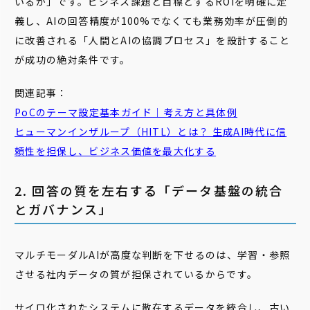
いるか」です。ビジネス課題と目標とするROIを明確に定
義し、AIの回答精度が100%でなくても業務効率が圧倒的
に改善される「人間とAIの協調プロセス」を設計すること
が成功の絶対条件です。
関連記事：
PoCのテーマ設定基本ガイド｜考え方と具体例
ヒューマンインザループ（HITL）とは？ 生成AI時代に信
頼性を担保し、ビジネス価値を最大化する
2. 回答の質を左右する「データ基盤の統合
とガバナンス」
マルチモーダルAIが高度な判断を下せるのは、学習・参照
させる社内データの質が担保されているからです。
サイロ化されたシステムに散在するデータを統合し、古い