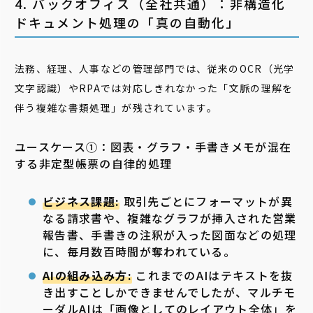
4. バックオフィス（全社共通）：非構造化
ドキュメント処理の「真の自動化」
法務、経理、人事などの管理部門では、従来のOCR（光学
文字認識）やRPAでは対応しきれなかった「文脈の理解を
伴う複雑な書類処理」が残されています。
ユースケース➀：図表・グラフ・手書きメモが混在
する非定型帳票の自律的処理
ビジネス課題:
取引先ごとにフォーマットが異
なる請求書や、複雑なグラフが挿入された営業
報告書、手書きの注釈が入った図面などの処理
に、毎月数百時間が奪われている。
AIの組み込み方:
これまでのAIはテキストを抜
き出すことしかできませんでしたが、マルチモ
ーダルAIは「画像としてのレイアウト全体」を