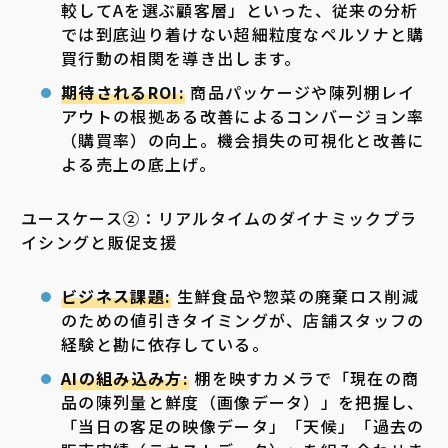
較してAを選ぶ顧客層」といった、従来の分析
では到底辿り着けない超細粒度なペルソナと購
買行動の相関を導き出します。
期待されるROI:
商品パッケージや陳列棚レイ
アウトの根拠ある改善によるコンバージョン率
（購買率）の向上。機会損失の可視化と改善に
よる売上の底上げ。
ユースケース②：リアルタイムのダイナミックプラ
イシングと販促支援
ビジネス課題:
生鮮食品や惣菜の廃棄ロス削減
のための値引きタイミングが、店舗スタッフの
経験と勘に依存している。
AIの組み込み方:
棚を映すカメラで「現在の商
品の陳列量と鮮度（画像データ）」を把握し、
「当日の客足の映像データ」「天候」「過去の