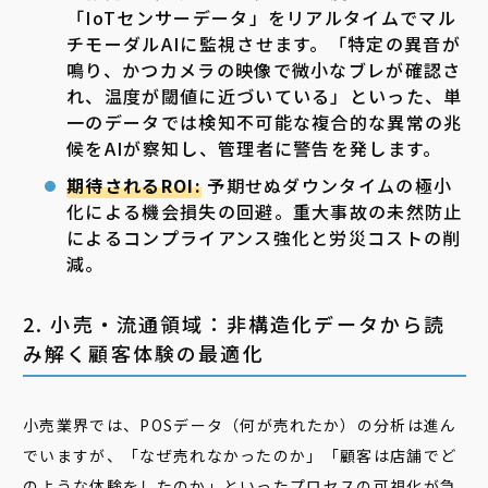
「IoTセンサーデータ」をリアルタイムでマル
チモーダルAIに監視させます。「特定の異音が
鳴り、かつカメラの映像で微小なブレが確認さ
れ、温度が閾値に近づいている」といった、単
一のデータでは検知不可能な複合的な異常の兆
候をAIが察知し、管理者に警告を発します。
期待されるROI:
予期せぬダウンタイムの極小
化による機会損失の回避。重大事故の未然防止
によるコンプライアンス強化と労災コストの削
減。
2. 小売・流通領域：非構造化データから読
み解く顧客体験の最適化
小売業界では、POSデータ（何が売れたか）の分析は進ん
でいますが、「なぜ売れなかったのか」「顧客は店舗でど
のような体験をしたのか」といったプロセスの可視化が急