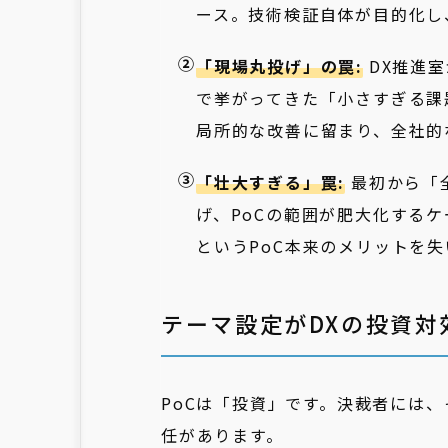
ース。技術検証自体が目的化し
「現場丸投げ」の罠:
DX推進
で挙がってきた「小さすぎる課
局所的な改善に留まり、全社的
「壮大すぎる」罠:
最初から「
げ、PoCの範囲が肥大化する
というPoC本来のメリットを失
テーマ設定がDXの投資対効
PoCは「投資」です。決裁者には
任があります。