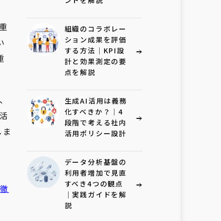
ントを解説
重
組織のコラボレー
ション成果を評価
い
する方法｜KPI設
重
計と効果測定の要
点を解説
し、
生成AI活用は義務
化すべきか？｜4
を活
段階で考える社内
しま
活用ポリシー設計
データ分析基盤の
利用者増加で見直
すべき4つの観点
を徹
｜実践ガイドを解
説