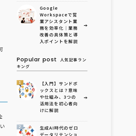
Google
Workspaceで営
業アシスタント業
務を効率化｜業務
改善の具体策と導
入ポイントを解説
可
Popular post
人気記事ラン
キング
1
【入門】サンドボ
ックスとは？意味
や仕組み、3つの
活用法を初心者向
けに解説
企
い
2
生成AI時代のゼロ
データリテンショ