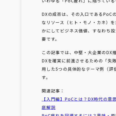
いわゆる「PoC疲れ」に陥ってい
DXの成否は、その入口であるPo
なリソース（ヒト・モノ・カネ）を
かにしてビジネス価値、すなわち投
要です。
この記事では、中堅・大企業のDX
DXを確実に前進させるための「失敗し
用した5つの具体的なテーマ例（評
す。
関連記事：
【入門編】
PoC
とは？DX時代の意
底解説
PoC
疲れ
を回避するには？意味・原