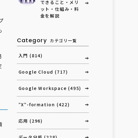
できること・メリ
ット・仕組み・料
金を解説
プ
も
Category
カテゴリ一覧
掲
入門
(814)
定
Google Cloud
(717)
Google Workspace
(495)
”X”-formation
(422)
応用
(296)
責
データ分析
(228)