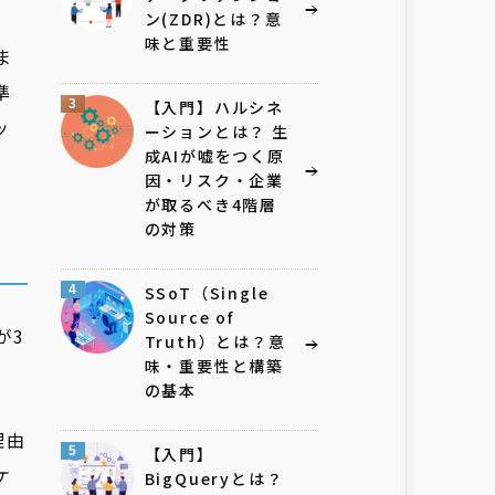
ン(ZDR)とは？意
味と重要性
ま
準
3
【入門】ハルシネ
ッ
ーションとは？ 生
成AIが嘘をつく原
因・リスク・企業
が取るべき4階層
の対策
4
SSoT（Single
Source of
が3
Truth）とは？意
味・重要性と構築
の基本
理由
5
【入門】
ケ
BigQueryとは？