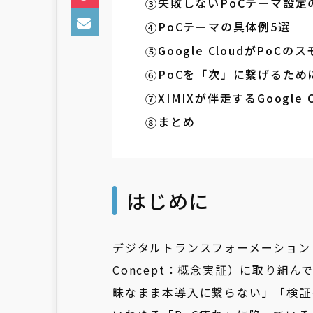
失敗しないPoCテーマ設定
PoCテーマの具体例5選
Google CloudがP
PoCを「次」に繋げるた
XIMIXが伴走するGoogle 
まとめ
はじめに
デジタルトランスフォーメーション（D
Concept：概念実証）に取り組
昧なまま本導入に繋らない」「検証