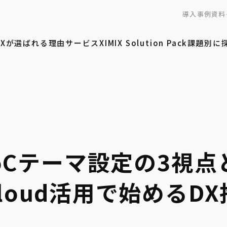
導入事例
資料
MIXが選ばれる理由
サービス
XIMIX Solution Pack
課題別に
oCテーマ設定の3視点
 Cloud活用で始める