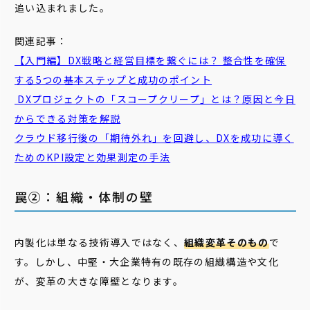
追い込まれました。
関連記事：
【入門編】DX戦略と経営目標を繋ぐには？ 整合性を確保
する5つの基本ステップと成功のポイント
DXプロジェクトの「スコープクリープ」とは？原因と今日
からできる対策を解説
クラウド移行後の「期待外れ」を回避し、DXを成功に導く
ためのKPI設定と効果測定の手法
罠②：組織・体制の壁
内製化は単なる技術導入ではなく、
組織変革そのもの
で
す。しかし、中堅・大企業特有の既存の組織構造や文化
が、変革の大きな障壁となります。