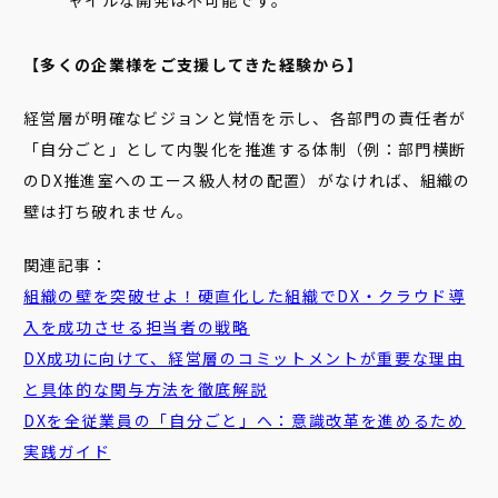
ャイルな開発は不可能です。
【多くの企業様をご支援してきた経験から】
経営層が明確なビジョンと覚悟を示し、各部門の責任者が
「自分ごと」として内製化を推進する体制（例：部門横断
のDX推進室へのエース級人材の配置）がなければ、組織の
壁は打ち破れません。
関連記事：
組織の壁を突破せよ！硬直化した組織でDX・クラウド導
入を成功させる担当者の戦略
DX成功に向けて、経営層のコミットメントが重要な理由
と具体的な関与方法を徹底解説
DXを全従業員の「
自分
ごと
」へ：意識改革を進めるため
実践ガイド