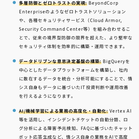
多層防御とゼロトラストの実現:
BeyondCorp
Enterpriseのようなゼロトラストソリューション
や、各種セキュリティサービス（Cloud Armor,
Security Command Center等）を組み合わせるこ
とで、従来の境界型防御の限界を超えた、より堅牢な
セキュリティ体制を効率的に構築・運用できます。
データドリブンな意思決定基盤の構築:
BigQueryを
中心としたデータプラットフォームを構築し、社内
に散在するデータを統合・分析可能にすることで、情
シス自身もデータに基づいたIT投資判断や運用改善
を行えるようになります。
AI/機械学習による業務の高度化・自動化:
Vertex AI
等を活用し、インシデントチケットの自動分類、ロ
グ分析による障害予兆検知、FAQに基づいたチャット
ボット応答生成など、情シス自身の業務をAIで高度