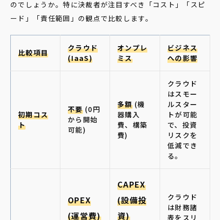
のでしょうか。特に決裁者が注目すべき「コスト」「スピ
ード」「責任範囲」の観点で比較します。
クラウド
オンプレ
ビジネス
比較項目
(IaaS)
ミス
への影響
クラウド
はスモー
多額
(機
ルスター
不要
(0円
初期コス
器購入
トが可能
から開始
ト
費、構築
で、投資
可能)
費)
リスクを
低減でき
る。
CAPEX
クラウド
OPEX
(設備投
は財務諸
(運営費)
資)
表をスリ