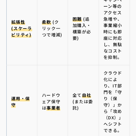
ーン等の
アクセス
困難
(追
急増や、
拡張性
柔軟
(ク
加購入・
事業縮小
(スケーラ
リック一
構築が必
時にも即
ビリティ)
つで増減)
要)
座に対応
し、無駄
なコスト
を抑制。
クラウド
化によ
り、IT部
門を「守
ハードウ
全て
自社
運用・保
り（保
ェア保守
(または委
守
守）」か
は
事業者
託)
ら「攻め
（DX）」
へシフト
できる。