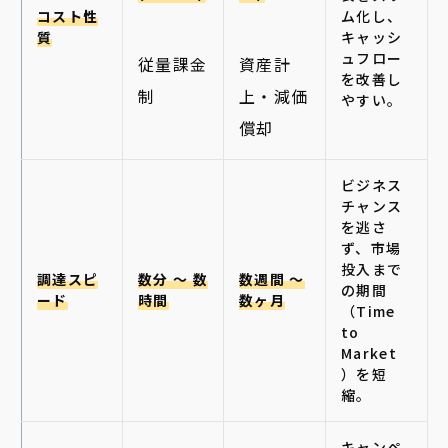
コスト性
ム化し、
質
キャッシ
ュフロー
従量課金
資産計
を改善し
制
上・減価
やすい。
償却
ビジネス
チャンス
を逃さ
ず、市場
投入まで
調達スピ
数分 〜 数
数週間 〜
の期間
ード
時間
数ヶ月
（Time
to
Market
）を短
縮。
キャンペ