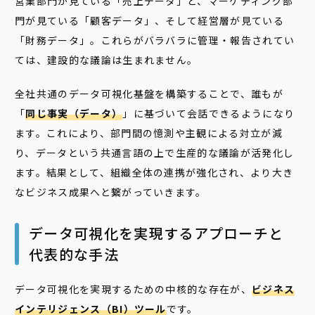
営業部門が見ている「売上データ」と、マーケティング部
門が見ている「顧客データ」、そして経営層が見ている
「財務データ」。これらがバラバラに管理・報告されてい
ては、建設的な議論は生まれません。
全社共通のデータ可視化基盤を構築することで、誰もが
「
同じ事実（データ）
」に基づいて会話できるようになり
ます。これにより、部門間の憶測や主観による対立が減
り、データという共通言語の上で生産的な議論が活発化し
ます。結果として、組織全体の連携が強化され、より大き
なビジネス成果へと繋がっていきます。
データ可視化を実現するアプローチと
代表的な手法
データ可視化を実現するための中核的な存在が、
ビジネス
インテリジェンス（BI）ツール
です。