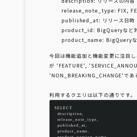
description: リリースの内容
release_note_type
: FIX,
published_at: リリース日時
product_id: BigQuer
product_name: BigQ
今回は機能追加と機能変更に注目し、障
が
'FEATURE', 'SERVICE_ANNO
'NON_BREAKING_CHANGE'
であ
利用するクエリは以下の通りです。
SELECT
  description,
  release_note_type,
  published_at,
  product_name,
  product_version_name,