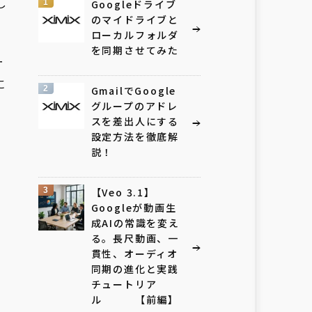
し
1
Googleドライブ
のマイドライブと
ローカルフォルダ
を同期させてみた
ー
に
2
GmailでGoogle
グループのアドレ
スを差出人にする
設定方法を徹底解
説！
3
【Veo 3.1】
Googleが動画生
成AIの常識を変え
る。長尺動画、一
貫性、オーディオ
同期の進化と実践
チュートリア
ル 【前編】