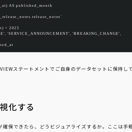
_at) 
AS
 published_month
_release_notes.release_notes`
t) 
=
2025
E'
, 
'SERVICE_ANNOUNCEMENT'
, 
'BREAKING_CHANGE'
, 
shed_at
E VIEWステートメントでご自身のデータセットに保持し
で可視化する
ータが確保できたら、どうビジュアライズするか。ここは手