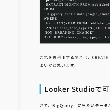
EXTRACT
(
MONTH
FROM
 published
FROM
  `bigquery
-
public
-
data.google_cloud
WHERE
EXTRACT
(
YEAR
FROM
 published_a
AND
 release_note_type 
IN
 (
'FEATUR
'NON_BREAKING_CHANGE'
)
ORDER
BY
 release_note_type, publi
これを再利用する場合は、CREAT
よいかと思います。
Looker Studio
さて、BigQuery上に見たいデ