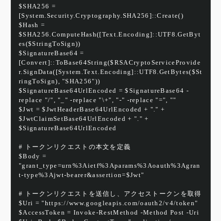
$SHA256 = 
[System.Security.Cryptography.SHA256]::Create()
$Hash = 
$SHA256.ComputeHash([Text.Encoding]::UTF8.GetByt
es($StringToSign))
$SignatureBase64 = 
[Convert]::ToBase64String($RSACryptoServiceProvide
r.SignData([System.Text.Encoding]::UTF8.GetBytes($St
ringToSign), "SHA256"))
$SignatureBase64UrlEncoded = $SignatureBase64 -
replace "/", "_" -replace "\+", "-" -replace "=", ""
$Jwt = $JwtHeaderBase64UrlEncoded + "." + 
$JwtClaimSetBase64UrlEncoded + "." + 
$SignatureBase64UrlEncoded
# トークンリクエストの本文を定義
$Body = 
"grant_type=urn%3Aietf%3Aparams%3Aoauth%3Agran
t-type%3Ajwt-bearer&assertion=$Jwt"
# トークンリクエストを送信し、アクセストークンを取得
$Uri = "https://www.googleapis.com/oauth2/v4/token"
$AccessToken = Invoke-RestMethod -Method Post -Uri 