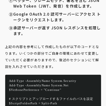
ヘッダー、クレームセット、署名を含む JSON
Web Token（JWT、発音）を作成します。
Google OAuth 2.0 認可サーバーにアクセス ト
ークンをリクエストします。
承認サーバーが返す JSON レスポンスを処理し
ます。
上記の内容を参考にして作成したものが以下のコードとな
ります。いくつかの部分でご自身の環境にあわせて変更し
ていただく必要がありますので、後述のセクションにて解
説を入れさせていただきます。
Add-Type -AssemblyName System.Security
Add-Type -AssemblyName System.Net
$VerbosePreference = "Continue"
# スクリプトとアップロードするファイルのパスを設定
$ScriptFolderPath = Split-Path 