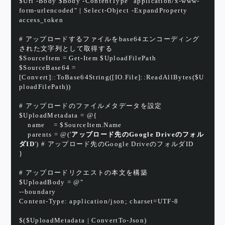
$Uri -Body $Body -ContentType "application/x-www-
form-urlencoded" | Select-Object -ExpandProperty 
access_token
# アップロードするファイルをbase64エンコーディング
された文字列として取得する
$SourceItem = Get-Item $UploadFilePath
$SourceBase64 = 
[Convert]::ToBase64String([IO.File]::ReadAllBytes($U
ploadFilePath))
# アップロードのファイルメタデータを設定
$UploadMetadata = @{
    name    = $SourceItem.Name
    parents = @('
アップロード先のGoogle Driveのフォル
ダID
') # アップロード先のGoogle DriveのフォルダID
}
# アップロードリクエストの本文を構築
$UploadBody = @"
--boundary
Content-Type: application/json; charset=UTF-8
$($UploadMetadata | ConvertTo-Json)