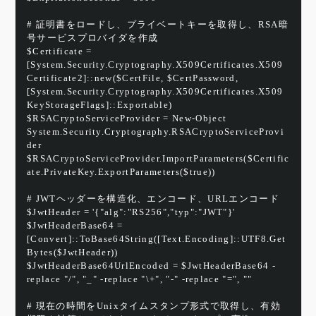
# 証明書をロードし、プライベートキーを取得し、RSA暗
号サービスプロバイダを作成
$Certificate = 
[System.Security.Cryptography.X509Certificates.X509
Certificate2]::new($CertFile, $CertPassword, 
[System.Security.Cryptography.X509Certificates.X509
KeyStorageFlags]::Exportable)
$RSACryptoServiceProvider = New-Object 
System.Security.Cryptography.RSACryptoServiceProvi
der
$RSACryptoServiceProvider.ImportParameters($Certific
ate.PrivateKey.ExportParameters($true))
# JWTヘッダーを構造化、エンコード、URLエンコード
$JwtHeader = '{"alg":"RS256","typ":"JWT"}'
$JwtHeaderBase64 = 
[Convert]::ToBase64String([Text.Encoding]::UTF8.Get
Bytes($JwtHeader))
$JwtHeaderBase64UrlEncoded = $JwtHeaderBase64 -
replace "/", "_" -replace "\+", "-" -replace "=", ""
# 現在の時間をUnixタイムスタンプ形式で取得し、有効