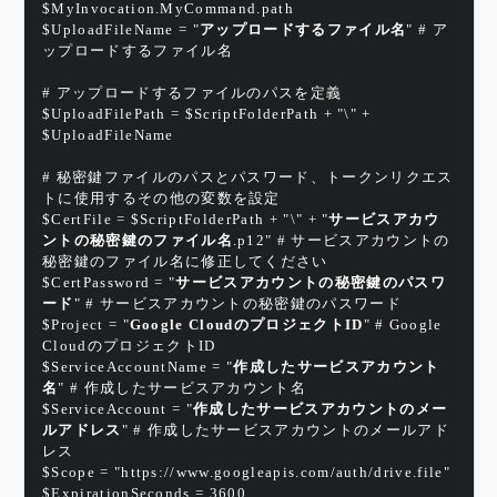
$MyInvocation.MyCommand.path
$UploadFileName = "
アップロードするファイル名
" # ア
ップロードするファイル名
# アップロードするファイルのパスを定義
$UploadFilePath = $ScriptFolderPath + "\" + 
$UploadFileName
# 秘密鍵ファイルのパスとパスワード、トークンリクエス
トに使用するその他の変数を設定
$CertFile = $ScriptFolderPath + "\" + "
サービスアカウ
ントの秘密鍵のファイル名
.p12" # サービスアカウントの
秘密鍵のファイル名に修正してください
$CertPassword = "
サービスアカウントの秘密鍵のパスワ
ード
" # サービスアカウントの秘密鍵のパスワード
$Project = "
Google CloudのプロジェクトID
" # Google 
CloudのプロジェクトID
$ServiceAccountName = "
作成したサービスアカウント
名
" # 作成したサービスアカウント名
$ServiceAccount = "
作成したサービスアカウントのメー
ルアドレス
" # 作成したサービスアカウントのメールアド
レス
$Scope = "https://www.googleapis.com/auth/drive.file"
$ExpirationSeconds = 3600