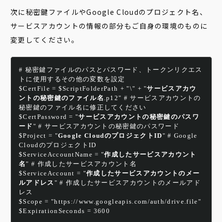
次に秘密鍵ファイルやGoogle Cloudのプロジェクト名、
サービスアカウントの情報の部分も
ご自身の環境のものに
変更してください。
# 秘密鍵ファイルのパスとパスワード、トークンリクエス
トに使用するその他の変数を設定
$CertFile = $ScriptFolderPath + "\" + "
サービスアカウ
ントの秘密鍵のファイル名
.p12" # サービスアカウントの
秘密鍵のファイル名に修正してください
$CertPassword = "
サービスアカウントの秘密鍵のパスワ
ード
" # サービスアカウントの秘密鍵のパスワード
$Project = "
Google CloudのプロジェクトID
" # Google 
CloudのプロジェクトID
$ServiceAccountName = "
作成したサービスアカウント
名
" # 作成したサービスアカウント名
$ServiceAccount = "
作成したサービスアカウントのメー
ルアドレス
" # 作成したサービスアカウントのメールアド
レス
$Scope = "https://www.googleapis.com/auth/drive.file"
$ExpirationSeconds = 3600