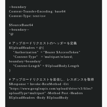
--boundary
Content-Transfer-Encoding: base64
Content-Type: text/csv
$SourceBase64
--boundary--
"@
# アップロードリクエストのヘッダーを定義
$UploadHeaders = @{
    "Authorization"  = "Bearer $AccessToken"
    "Content-Type"   = 'multipart/related; 
boundary=boundary'
    "Content-Length" = $UploadBody.Length
}
# アップロードリクエストを送信し、レスポンスを取得
$Response = Invoke-RestMethod -Uri 
"https://www.googleapis.com/upload/drive/v3/files?
uploadType=multipart" -Method Post -Headers 
$UploadHeaders -Body $UploadBody