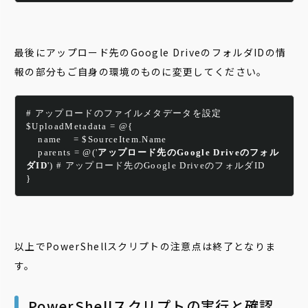
最後にアップロード先のGoogle DriveのフォルダIDの情
報の部分も
ご自身の環境のものに変更してください。
# アップロードのファイルメタデータを設定
$UploadMetadata = @{
    name    = $SourceItem.Name
    parents = @('
アップロード先のGoogle Driveのフォル
ダID
') # アップロード先のGoogle DriveのフォルダID
}
以上でPowerShellスクリプトの注意点は終了となりま
す。
PowerShellスクリプトの実行と確認