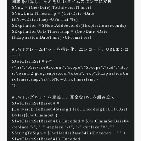
期限を計算し、それをUnixタイムスタンプに変換
$Now = (Get-Date).ToUniversalTime()
$NowUnixTimestamp = (Get-Date -Date 
($Now.DateTime) -UFormat %s)
$Expiration = $Now.AddSeconds($ExpirationSeconds)
$ExpirationUnixTimestamp = (Get-Date -Date 
($Expiration.DateTime) -UFormat %s)
# JWTクレームセットを構造化、エンコード、URLエンコ
ード
$JwtClaimSet = @"
{"iss":"$ServiceAccount","scope":"$Scope","aud":"http
s://oauth2.googleapis.com/token","exp":$ExpirationUn
ixTimestamp,"iat":$NowUnixTimestamp}
"@
# JWTシグネチャを定義し、完全なJWTを組み立て
$JwtClaimSetBase64 = 
[Convert]::ToBase64String([Text.Encoding]::UTF8.Get
Bytes($JwtClaimSet))
$JwtClaimSetBase64UrlEncoded = $JwtClaimSetBase64 
-replace "/", "_" -replace "\+", "-" -replace "=", ""
$StringToSign = $JwtHeaderBase64UrlEncoded + "." + 
$JwtClaimSetBase64UrlEncoded