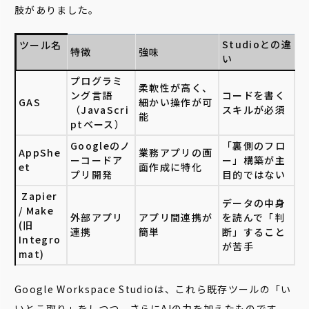
肢がありました。
Studioとの違
ツール名
特徴
強味
い
プログラミ
柔軟性が高く、
ング言語
コードを書く
GAS
細かい操作が可
（JavaScri
スキルが必須
能
ptベース）
Googleのノ
「裏側のフロ
AppShe
業務アプリの画
ーコードア
ー」構築が主
et
面作成に特化
プリ開発
目的ではない
Zapier
データの中身
/ Make
外部アプリ
アプリ間連携が
を読んで「判
(旧
連携
簡単
断」すること
Integro
が苦手
mat)
Google Workspace Studioは、これら既存ツールの「い
いとこ取り」をしつつ、さらにAIの力を加えたものです。