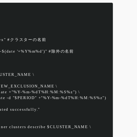
ce-ex" #クラスターの名前
-$(date '+%Y%m%d')" #除外の名前
$CLUSTER_NAME \
e $NEW_EXCLUSION_NAME \
 $(date +"%Y-%m-%dT%H:%M:%S%z") \
$(date -d "$PERIOD" +"%Y-%m-%dT%H:%M:%S%z")
ted successfully."
er clusters describe $CLUSTER_NAME \