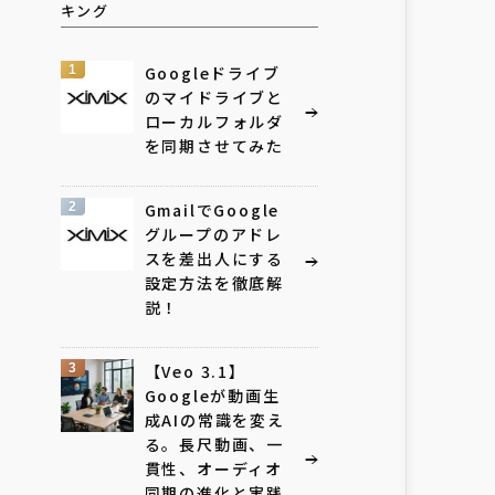
キング
1
Googleドライブ
のマイドライブと
ローカルフォルダ
を同期させてみた
2
GmailでGoogle
グループのアドレ
スを差出人にする
設定方法を徹底解
説！
3
【Veo 3.1】
Googleが動画生
成AIの常識を変え
る。長尺動画、一
貫性、オーディオ
同期の進化と実践