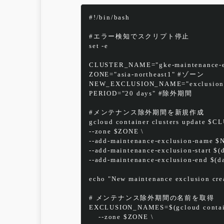
#!/bin/bash
#エラー検知でスクリプト停止
set -e
CLUSTER_NAME="gke-maintenan
ZONE="asia-northeast1" #ゾーン
NEW_EXCLUSION_NAME="exclusion
PERIOD="20 days" #除外期間
#メンテナンス除外期間を新規作成
gcloud container clusters update 
--zone $ZONE \
--add-maintenance-exclusion-nam
--add-maintenance-exclusion-start
--add-maintenance-exclusion-end 
echo "New maintenance exclusion crea
# メンテナンス除外期間の名前を取得
EXCLUSION_NAMES=$(gcloud contain
    --zone $ZONE \