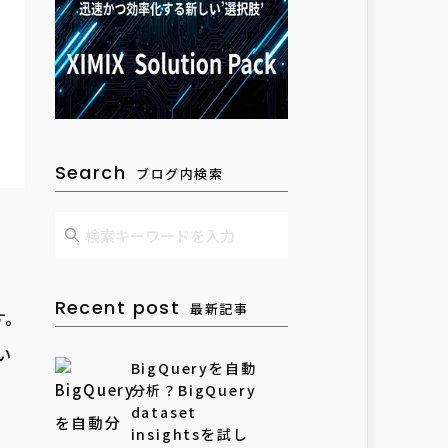
Search
ブログ内検索
Recent post
最新記事
す。
い
BigQueryを自動
分析？BigQuery
dataset
。
insightsを試し