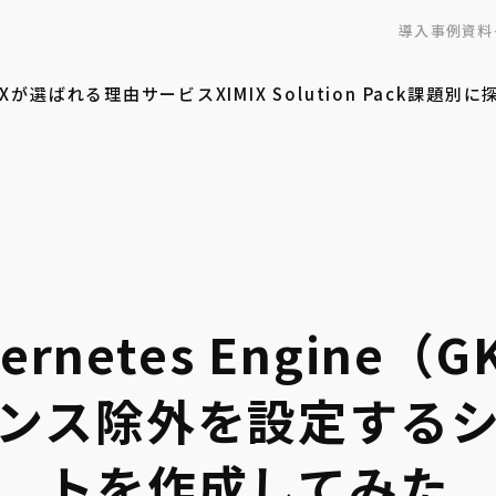
導入事例
資料
MIXが選ばれる理由
サービス
XIMIX Solution Pack
課題別に
ubernetes Engine
ンス除外を設定する
トを作成してみた