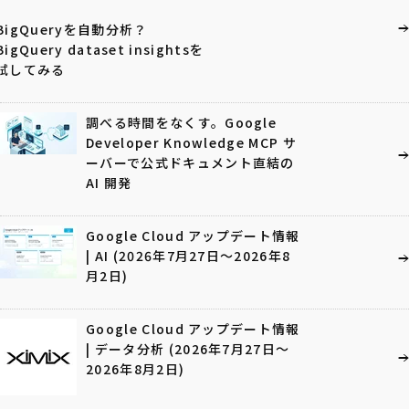
BigQueryを自動分析？
BigQuery dataset insightsを
試してみる
調べる時間をなくす。Google
Developer Knowledge MCP サ
ーバーで公式ドキュメント直結の
AI 開発
Google Cloud アップデート情報
| AI (2026年7月27日〜2026年8
月2日)
Google Cloud アップデート情報
| データ分析 (2026年7月27日〜
2026年8月2日)