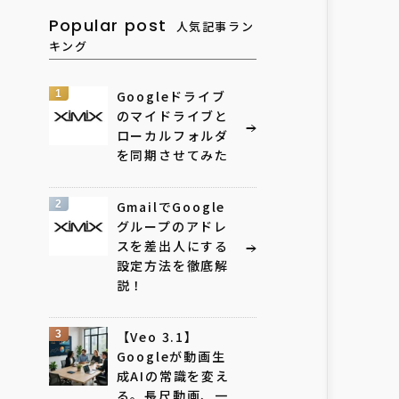
Popular post
人気記事ラン
キング
1
Googleドライブ
のマイドライブと
ローカルフォルダ
を同期させてみた
2
GmailでGoogle
グループのアドレ
スを差出人にする
設定方法を徹底解
説！
3
【Veo 3.1】
Googleが動画生
成AIの常識を変え
る。長尺動画、一