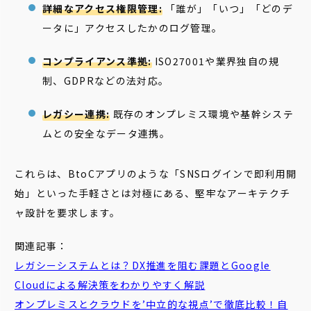
詳細なアクセス権限管理:
「誰が」「いつ」「どのデ
ータに」アクセスしたかのログ管理。
コンプライアンス準拠:
ISO27001や業界独自の規
制、GDPRなどの法対応。
レガシー連携:
既存のオンプレミス環境や基幹システ
ムとの安全なデータ連携。
これらは、BtoCアプリのような「SNSログインで即利用開
始」といった手軽さとは対極にある、堅牢なアーキテクチ
ャ設計を要求します。
関連記事：
レガシーシステムとは？DX推進を阻む課題とGoogle
Cloudによる解決策をわかりやすく解説
オンプレミスとクラウドを’中立的な視点’で徹底比較！自