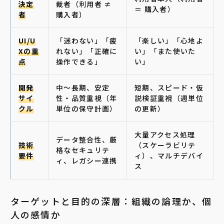
決定
裁者（利用者 ≠
＝ 購入者）
者
購入者）
UI/U
「迷わない」「疲
「楽しい」「心地よ
Xの重
れない」「正確に
い」「また使いた
点
操作できる」
い」
開発
中〜長期、安定
短期、スピード・仮
サイ
性・品質重視（年
説検証重視（週単位
クル
単位の保守計画）
の更新）
大量アクセス処理
データ整合性、厳
技術
（スケーラビリテ
格なセキュリテ
要件
ィ）、マルチデバイ
ィ、レガシー連携
ス
ターゲットと目的の深層：組織の論理か、個
人の感情か