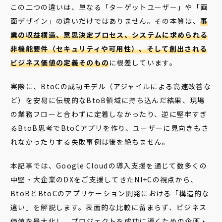
この二つの違いは、単なる「ターゲットユーザー」や「画
面デザイン」の違いだけではありません。その本質は、
事
業の収益構造、意思決定プロセス、システムに求められる
非機能要件（セキュリティや可用性）、そして創出される
ビジネス価値の定義そのもの
に根差しています。
実際に、BtoCの成功モデル（アジャイルによる高速改善な
ど）を安易に伝統的なBtoB領域に持ち込んだ結果、現場
の業務フローと合わずに定着しなかったり、逆に堅牢すぎ
るBtoB思考でBtoCアプリを作り、ユーザーに見向きもさ
れなかったりする失敗事例は後を絶ちません。
本記事では、Google Cloudの導入支援を通じて数多くの
中堅・大企業のDXをご支援してきたNI+Cの視点から、
BtoBとBtoCのアプリケーション開発における「構造的な
違い」を解説します。表面的な比較に留まらず、ビジネス
価値を最大化し、プロジェクトを成功に導くための企画・