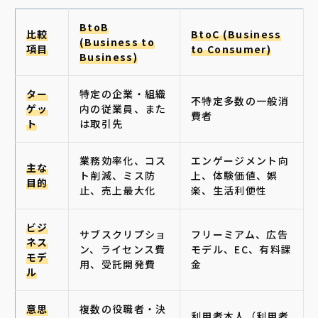
BtoB
比較
BtoC (Business
(Business to
項目
to Consumer)
Business)
ター
特定の企業・組織
不特定多数の一般消
ゲッ
内の従業員、また
費者
ト
は取引先
業務効率化、コス
エンゲージメント向
主な
ト削減、ミス防
上、体験価値、娯
目的
止、売上最大化
楽、生活利便性
ビジ
サブスクリプショ
フリーミアム、広告
ネス
ン、ライセンス費
モデル、EC、有料課
モデ
用、受託開発費
金
ル
意思
複数の役職者・決
利用者本人（利用者