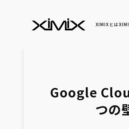
XIMIXとは
XI
Google 
つの