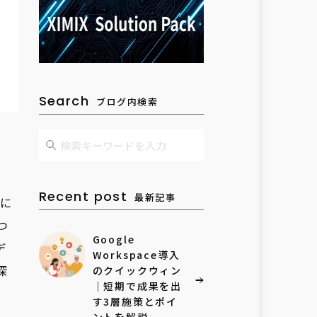
Search
ブログ内検索
Recent post
最新記事
に
つ
Google
デ
Workspace導入
深
のクイックウィン
｜短期で成果を出
す3層施策とポイ