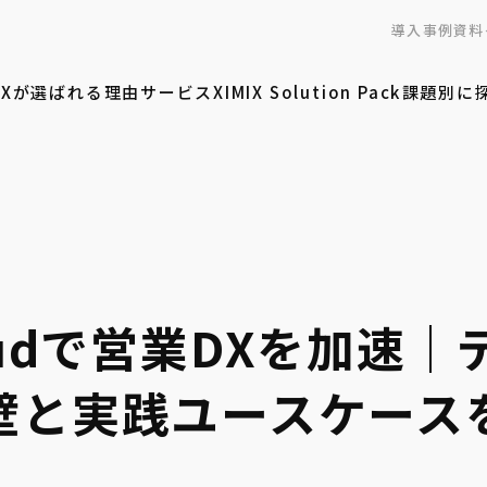
導入事例
資料
MIXが選ばれる理由
サービス
XIMIX Solution Pack
課題別に
Cloudで営業DXを加速
壁と実践ユースケース