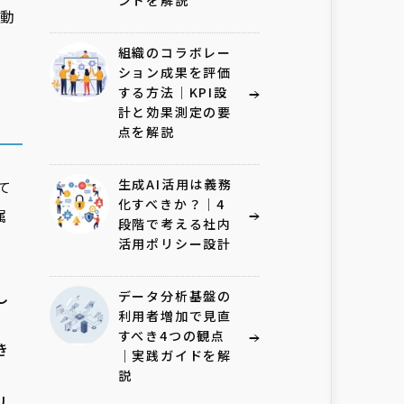
ントを解説
動
組織のコラボレー
ション成果を評価
する方法｜KPI設
計と効果測定の要
点を解説
生成AI活用は義務
て
化すべきか？｜4
属
段階で考える社内
活用ポリシー設計
し
データ分析基盤の
利用者増加で見直
すべき4つの観点
き
｜実践ガイドを解
説
リ