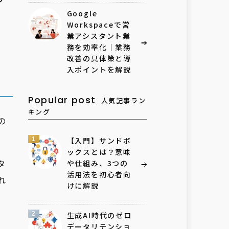
Google
Workspaceで営
業アシスタント業
務を効率化｜業務
改善の具体策と導
入ポイントを解説
Popular post
人気記事ラン
キング
の
1
【入門】サンドボ
ックスとは？意味
タ
や仕組み、3つの
活用法を初心者向
れ
けに解説
2
生成AI時代のゼロ
データリテンショ