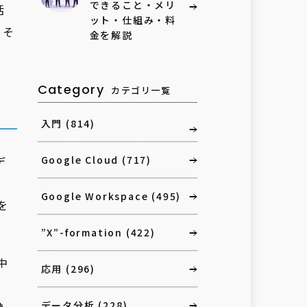
できること・メリ
活
ット・仕組み・料
てそ
金を解説
Category
カテゴリ一覧
入門
(814)
デ
Google Cloud
(717)
、
Google Workspace
(495)
を
”X”-formation
(422)
中
応用
(296)
換
データ分析
(228)