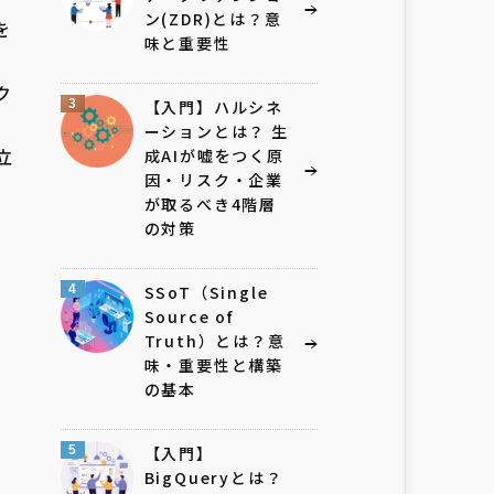
ン(ZDR)とは？意
を
味と重要性
ク
3
【入門】ハルシネ
ーションとは？ 生
立
成AIが嘘をつく原
因・リスク・企業
が取るべき4階層
の対策
、
4
SSoT（Single
Source of
Truth）とは？意
味・重要性と構築
の基本
5
【入門】
BigQueryとは？