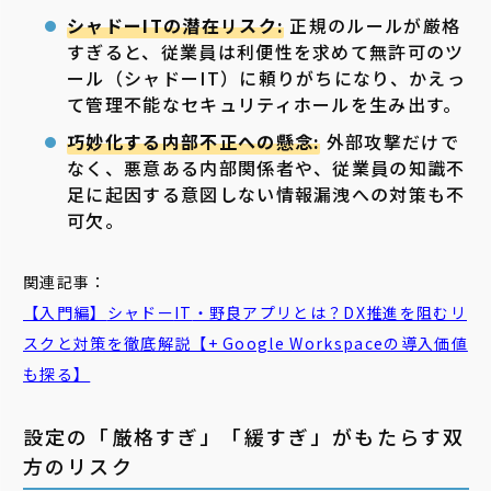
シャドーITの潜在リスク:
正規のルールが厳格
すぎると、従業員は利便性を求めて無許可のツ
ール（シャドーIT）に頼りがちになり、かえっ
て管理不能なセキュリティホールを生み出す。
巧妙化する内部不正への懸念:
外部攻撃だけで
なく、悪意ある内部関係者や、従業員の知識不
足に起因する意図しない情報漏洩への対策も不
可欠。
関連記事：
【入門編】
シャドー
IT
・野良アプリとは？DX推進を阻むリ
スクと対策を徹底解説【+ Google Workspaceの導入価値
も探る】
設定の「厳格すぎ」「緩すぎ」がもたらす双
方のリスク