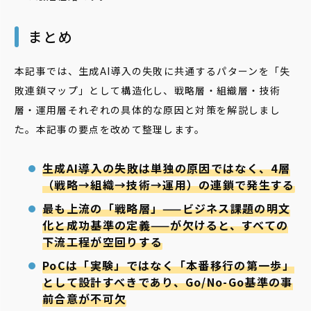
まとめ
本記事では、生成AI導入の失敗に共通するパターンを「失
敗連鎖マップ」として構造化し、戦略層・組織層・技術
層・運用層それぞれの具体的な原因と対策を解説しまし
た。本記事の要点を改めて整理します。
生成AI導入の失敗は単独の原因ではなく、4層
（戦略→組織→技術→運用）の連鎖で発生する
最も上流の「戦略層」——ビジネス課題の明文
化と成功基準の定義——が欠けると、すべての
下流工程が空回りする
PoCは「実験」ではなく「本番移行の第一歩」
として設計すべきであり、Go/No-Go基準の事
前合意が不可欠