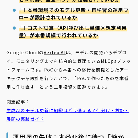
□
本番環境でのモデル更新・再学習の運用フ
ローが設計されているか
□
コスト試算（API呼び出し単価×想定利用
量）が本番規模で行われているか
Google Cloudの
Vertex AI
は、モデルの開発からデプロ
イ、モニタリングまでを統合的に管理できるMLOpsプラッ
トフォームです。PoCから本番への移行を前提としたアー
キテクチャ設計を行うことで、「PoCで作ったものを本番
用に作り直す」という二重投資を回避できます。
関連記事：
生成AIのモデル更新に組織はどう備える？仕分け・検証・
展開の実践ガイド
運用層の失敗：本番化後に待つ「静か