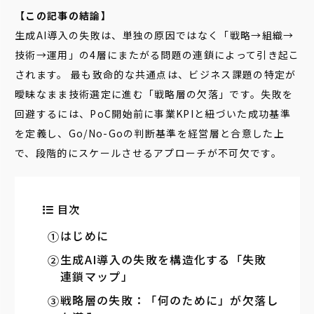
【この記事の結論】
生成AI導入の失敗は、単独の原因ではなく「戦略→組織→
技術→運用」の4層にまたがる問題の連鎖によって引き起こ
されます。 最も致命的な共通点は、ビジネス課題の特定が
曖昧なまま技術選定に進む「戦略層の欠落」です。失敗を
回避するには、PoC開始前に事業KPIと紐づいた成功基準
を定義し、Go/No-Goの判断基準を経営層と合意した上
で、段階的にスケールさせるアプローチが不可欠です。
目次
はじめに
生成AI導入の失敗を構造化する「失敗
連鎖マップ」
戦略層の失敗：「何のために」が欠落し