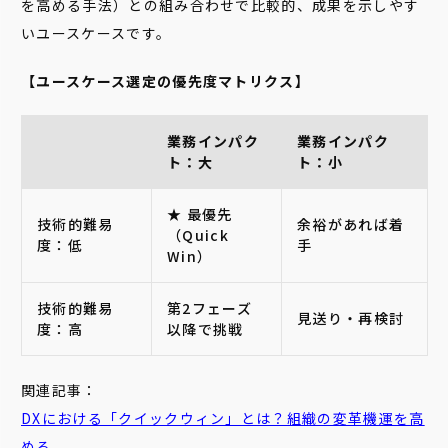
を高める手法）との組み合わせで比較的、成果を示しやす
いユースケースです。
【ユースケース選定の優先度マトリクス】
業務インパク
業務インパク
ト：大
ト：小
★ 最優先
技術的難易
余裕があれば着
（Quick
度：低
手
Win）
技術的難易
第2フェーズ
見送り・再検討
度：高
以降で挑戦
関連記事：
DXにおける「クイックウィン」とは？組織の変革機運を高
める