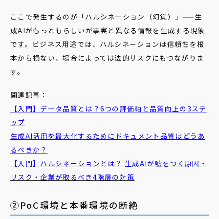
ここで発生するのが「ハルシネーション（幻覚）」——生
成AIがもっともらしいが事実と異なる情報を生成する現象
です。ビジネス用途では、ハルシネーションは信頼性を根
本から損ない、場合によっては法的リスクにもつながりま
す。
関連記事：
【入門】データ品質とは？6つの評価軸と品質向上の3ステ
ップ
生成AI活用を最大化するためにドキュメント品質はどうあ
るべきか？
【入門】ハルシネーションとは？ 生成AIが嘘をつく原因・
リスク・企業が取るべき4階層の対策
②PoC環境と本番環境の断絶