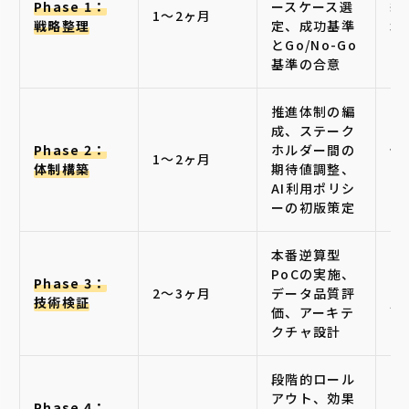
Phase 1：
ースケース選
経
1〜2ヶ月
戦略整理
定、成功基準
承
とGo/No-Go
基準の合意
推進体制の編
成、ステーク
Phase 2：
ホルダー間の
体
1〜2ヶ月
体制構築
期待値調整、
リ
AI利用ポリシ
ーの初版策定
本番逆算型
PoCの実施、
Phase 3：
Go
2〜3ヶ月
データ品質評
技術検証
定
価、アーキテ
クチャ設計
段階的ロール
アウト、効果
Phase 4：
K