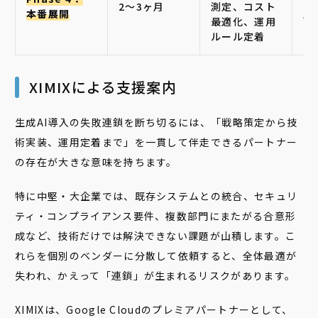
2〜3ヶ月
測定、コスト
本番展開
月
最適化、運用
ルール定着
XIMIXによる支援案内
生成AI導入の失敗連鎖を断ち切るには、「戦略策定から技
術実装、運用定着まで」を一貫して伴走できるパートナー
の存在が大きな意味を持ちます。
特に中堅・大企業では、既存システムとの統合、セキュリ
ティ・コンプライアンス要件、複数部門にまたがる合意形
成など、技術だけでは解決できない課題が山積します。こ
れらを個別のベンダーに分散して依頼すると、全体最適が
失われ、かえって「連鎖」が生まれるリスクがあります。
XIMIXは、Google Cloudのプレミアパートナーとして、