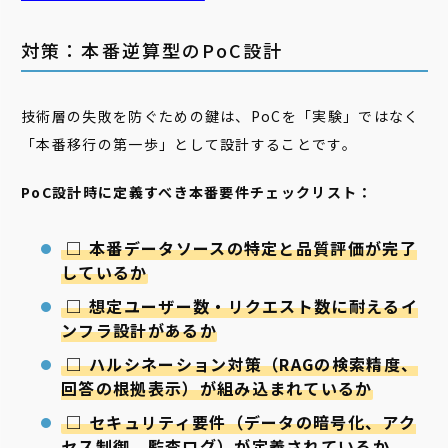
対策：本番逆算型のPoC設計
技術層の失敗を防ぐための鍵は、PoCを「実験」ではなく
「本番移行の第一歩」として設計することです。
PoC設計時に定義すべき本番要件チェックリスト：
□
本番データソースの特定と品質評価が完了
しているか
□
想定ユーザー数・リクエスト数に耐えるイ
ンフラ設計があるか
□
ハルシネーション対策（RAGの検索精度、
回答の根拠表示）が組み込まれているか
□
セキュリティ要件（データの暗号化、アク
セス制御、監査ログ）が定義されているか