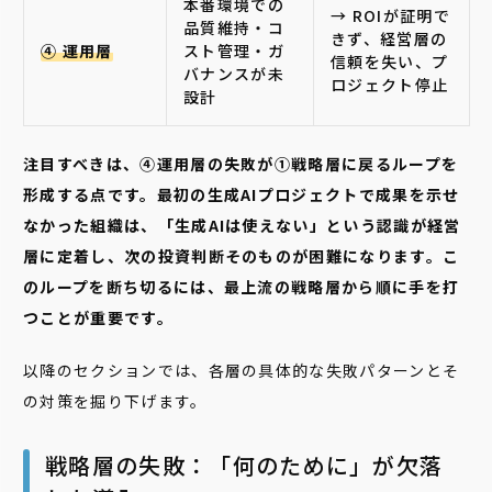
本番環境での
→ ROIが証明で
品質維持・コ
きず、経営層の
④ 運用層
スト管理・ガ
信頼を失い、プ
バナンスが未
ロジェクト停止
設計
注目すべきは、④運用層の失敗が①戦略層に戻るループを
形成する点です。最初の生成AIプロジェクトで成果を示せ
なかった組織は、「生成AIは使えない」という認識が経営
層に定着し、次の投資判断そのものが困難になります。こ
のループを断ち切るには、最上流の戦略層から順に手を打
つことが重要です。
以降のセクションでは、各層の具体的な失敗パターンとそ
の対策を掘り下げます。
戦略層の失敗：「何のために」が欠落