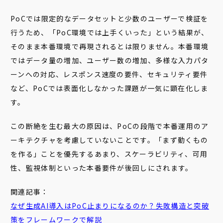
PoCでは限定的なデータセットと少数のユーザーで検証を
行うため、「PoC環境では上手くいった」という結果が、
そのまま本番環境で再現されるとは限りません。本番環境
ではデータ量の増加、ユーザー数の増加、多様な入力パタ
ーンへの対応、レスポンス速度の要件、セキュリティ要件
など、PoCでは表面化しなかった課題が一気に顕在化しま
す。
この断絶を生む最大の原因は、PoCの段階で本番運用のア
ーキテクチャを考慮していないことです。「まず動くもの
を作る」ことを優先するあまり、スケーラビリティ、可用
性、監視体制といった本番要件が後回しにされます。
関連記事：
なぜ生成AI導入はPoC止まりになるのか？失敗構造と突破
策をフレームワークで解説