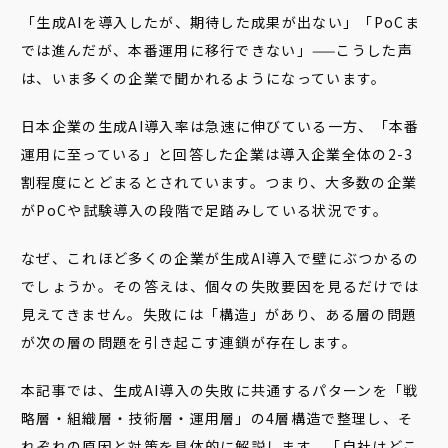
「生成AIを導入したが、期待した成果が出ない」「PoCま
では進んだが、本番運用に移行できない」——こうした声
は、いま多くの企業で聞かれるようになっています。
日本企業の生成AI導入率は急速に伸びている一方、「本番
運用に至っている」と回答した企業は導入企業全体の2-3
割程度にとどまるとされています。つまり、大多数の企業
がPoCや試験導入の段階で足踏みしている状況です。
なぜ、これほど多くの企業が生成AI導入で壁にぶつかるの
でしょうか。その答えは、個々の失敗要因を見るだけでは
見えてきません。失敗には「構造」があり、ある層の問題
が次の層の問題を引き起こす連鎖が存在します。
本記事では、生成AI導入の失敗に共通するパターンを「戦
略層・組織層・技術層・運用層」の4層構造で整理し、そ
れぞれの原因と対策を具体的に解説します。「自社はどこ