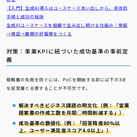
【入門】生成AI導入はユースケース洗い出しから。具体的
手順と成功の秘訣
生成AIユースケースを組織で生み出し続ける仕組み｜発掘
→検証→展開の好循環をつくる
対策：事業KPIに紐づいた成功基準の事前定
義
戦略層の失敗を防ぐには、PoCを開始する前に以下の3点
を経営層と合意することが不可欠です。
解決すべきビジネス課題の明文化（例：「営業
提案書の作成工数を月間◯時間削減する」）
成功基準の数値化（例：「回答精度80%以
上、ユーザー満足度スコア4.0以上」）