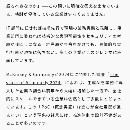
振るべきなのか」——この問いに明確な答えを出せないま
ま、検討が停滞している企業は少なくありません。
IT部門に任せれば技術先行で現場の業務実態と乖離し、事
業部門に委ねれば技術的な実現可能性やセキュリティの考
慮が後回しになる。経営層が号令をかけても、具体的な実
行計画が現場に落ちない。多くの企業がこのジレンマに直
面しています。
McKinsey & Companyが2024年に発表した調査「
The
state of AI in early 2024
」によれば、生成AIを業務に導
入した企業の割合は前年から大幅に増加した一方で、全社
的にスケールできている企業は依然として少数にとどまっ
ています。この「PoC（概念実証）は進むが全社展開が進
まない」という現象の背景には、推進体制の設計不備があ
ることが多いのです。