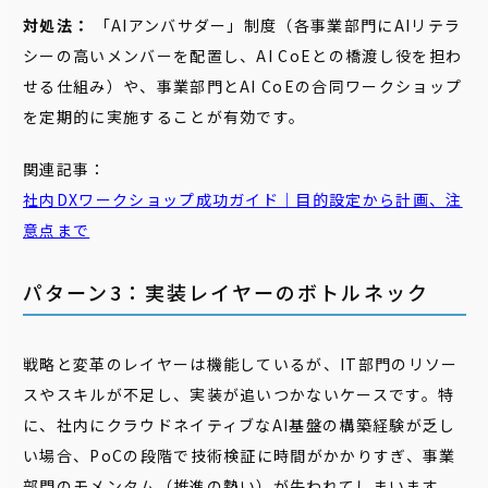
対処法：
「AIアンバサダー」制度（各事業部門にAIリテラ
シーの高いメンバーを配置し、AI CoEとの橋渡し役を担わ
せる仕組み）や、事業部門とAI CoEの合同ワークショップ
を定期的に実施することが有効です。
関連記事：
社内DXワークショップ成功ガイド｜目的設定から計画、注
意点まで
パターン3：実装レイヤーのボトルネック
戦略と変革のレイヤーは機能しているが、IT部門のリソー
スやスキルが不足し、実装が追いつかないケースです。特
に、社内にクラウドネイティブなAI基盤の構築経験が乏し
い場合、PoCの段階で技術検証に時間がかかりすぎ、事業
部門のモメンタム（推進の勢い）が失われてしまいます。