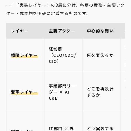
ー」「実装レイヤー」の3層に分け、各層の責務・主要アク
ター・成果物を明確に定義するものです。
レイヤー
主要アクター
中心的な問い
主
変
経営層
の
戦略レイヤー
（CEO/CDO/
何を変えるか
判
CIO）
針
適
事業部門リー
定
どこを再設計
変革レイヤー
ダー × AI
ー
するか
CoE
現
み
技
ス
IT部門 × 外
どう実装する