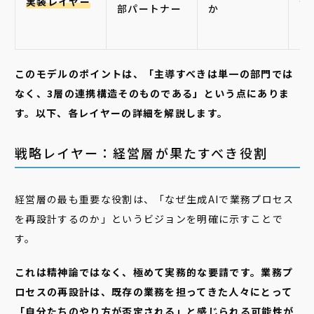
実装レイヤー
セ
部パートナー
か
ィ
ス
このモデルのポイントは、「主導すべきは単一の部門では
なく、3層の連携構造そのものである」という点にありま
す。以下、各レイヤーの詳細を解説します。
戦略レイヤー：経営層が果たすべき役割
経営層の最も重要な役割は、「なぜ生成AIで業務プロセス
を再設計するのか」というビジョンを明確に示すことで
す。
これは精神論ではなく、極めて実務的な要請です。業務プ
ロセスの再設計は、既存の業務を担ってきた人々にとって
「自分たちのやり方が否定される」と感じられる可能性が