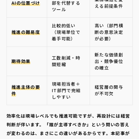
AIの位置づけ
部を代替する
える前提条件
ツール
比較的低い
高い（部門横
推進の難易度
（現場単位で
断の意思決定
着手可能）
が必要）
新たな価値創
工数削減・時
期待効果
出・競争優位
間短縮
の確立
現場担当者＋
推進主体の要
経営層の関与
IT部門で完結
件
が不可欠
しやすい
効率化は現場レベルでも推進可能ですが、再設計には経営
判断が伴います。「誰が主導すべきか」という問いの答え
が変わるのは、まさにこの違いがあるからです。本記事が