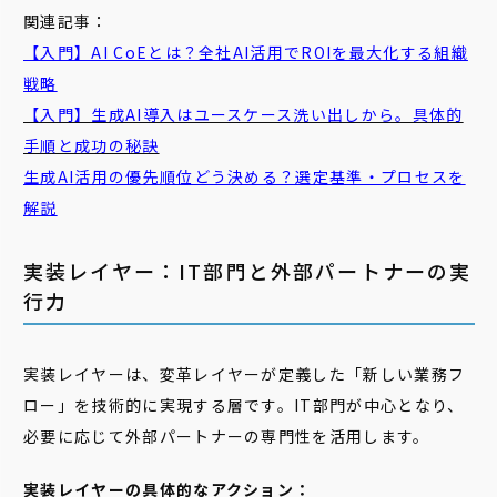
関連記事：
【入門】AI CoEとは？全社AI活用でROIを最大化する組織
戦略
【入門】生成AI導入はユースケース洗い出しから。具体的
手順と成功の秘訣
生成AI活用の優先順位どう決める？選定基準・プロセスを
解説
実装レイヤー：IT部門と外部パートナーの実
行力
実装レイヤーは、変革レイヤーが定義した「新しい業務フ
ロー」を技術的に実現する層です。IT部門が中心となり、
必要に応じて外部パートナーの専門性を活用します。
実装レイヤーの具体的なアクション：