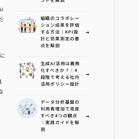
ントを解説
I
組織のコラボレー
だ
ション成果を評価
する方法｜KPI設
計と効果測定の要
点を解説
耳に
生成AI活用は義務
化すべきか？｜4
段階で考える社内
具
活用ポリシー設計
な
データ分析基盤の
利用者増加で見直
すべき4つの観点
｜実践ガイドを解
説