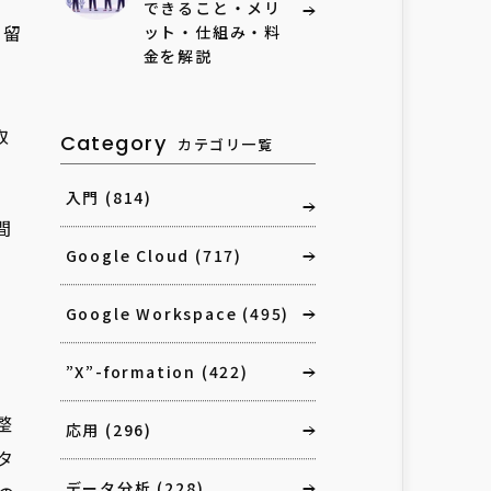
できること・メリ
に留
ット・仕組み・料
金を解説
取
Category
カテゴリ一覧
入門
(814)
間
Google Cloud
(717)
Google Workspace
(495)
、
”X”-formation
(422)
整
応用
(296)
タ
データ分析
(228)