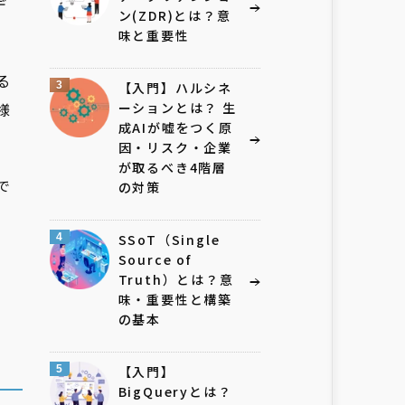
デ
ン(ZDR)とは？意
味と重要性
る
3
【入門】ハルシネ
様
ーションとは？ 生
成AIが嘘をつく原
因・リスク・企業
が取るべき4階層
で
の対策
4
SSoT（Single
Source of
Truth）とは？意
味・重要性と構築
の基本
5
【入門】
BigQueryとは？