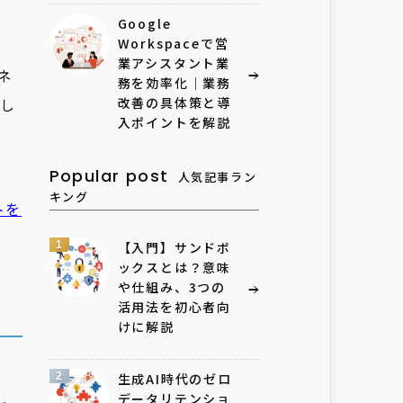
Google
Workspaceで営
業アシスタント業
ネ
務を効率化｜業務
し
改善の具体策と導
入ポイントを解説
Popular post
人気記事ラン
キング
トを
1
【入門】サンドボ
ックスとは？意味
や仕組み、3つの
活用法を初心者向
けに解説
2
生成AI時代のゼロ
データリテンショ