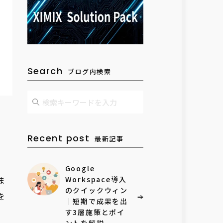
Search
ブログ内検索
い
Recent post
最新記事
Google
ま
Workspace導入
のクイックウィン
を
｜短期で成果を出
す3層施策とポイ