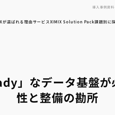
導入事例
資料
MIXが選ばれる理由
サービス
XIMIX Solution Pack
課題別に
eady」なデータ基盤
性と整備の勘所