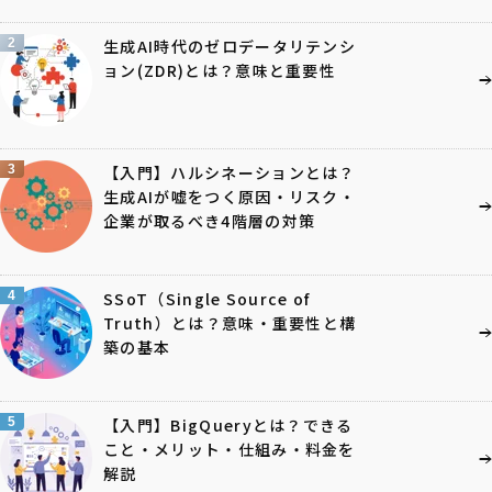
2
生成AI時代のゼロデータリテンシ
ョン(ZDR)とは？意味と重要性
3
【入門】ハルシネーションとは？
生成AIが嘘をつく原因・リスク・
企業が取るべき4階層の対策
4
SSoT（Single Source of
Truth）とは？意味・重要性と構
築の基本
5
【入門】BigQueryとは？できる
こと・メリット・仕組み・料金を
解説