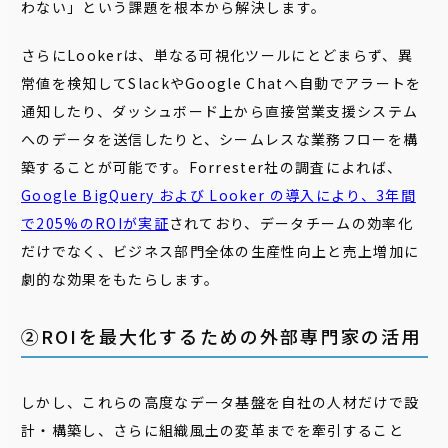
わない」という課題を根本から解決します。
さらにLookerは、単なる可視化ツールにとどまらず、異
常値を検知してSlackやGoogle Chatへ自動でアラートを
通知したり、ダッシュボード上から直接営業支援システム
へのデータを送信したりと、シームレスな業務フローを構
築することが可能です。Forrester社の調査によれば、
Google BigQuery および Looker の導入により、3年間
で205%のROIが実証
されており、データチームの効率化
だけでなく、ビジネス部門全体の生産性向上と売上増加に
劇的な効果をもたらします。
②ROIを最大化するための外部専門家の活用
しかし、これらの高度なデータ基盤を自社の人材だけで設
計・構築し、さらに組織風土の変革までを牽引すること