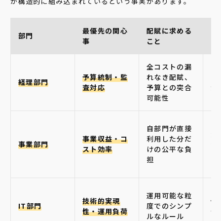
が構造的に組み込まれているという事実があります。
最優先の関心
配賦に求める
部門
よ
事
こと
全コストの漏
「
予算統制・監
れなき配賦、
ス
経理部門
査対応
予算との突合
決
可能性
出
「
自部門が直接
費
事業収益・コ
利用した分だ
事業部門
付
スト効率
けの公平な負
は
担
い
「
運用可能な粒
技術的実現
位
IT部門
度でのシンプ
性・運用負荷
分
ルなルール