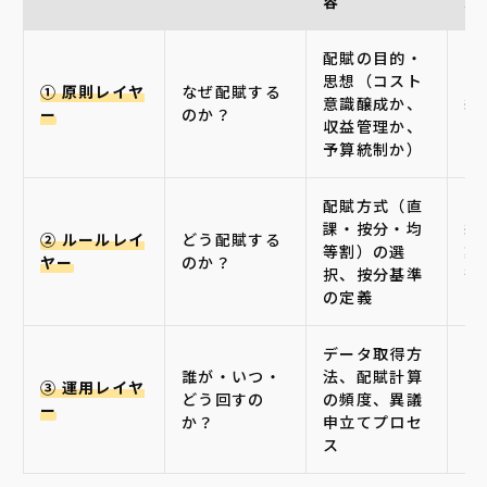
容
思
配賦の目的・
思想（コスト
① 原則レイヤ
なぜ配賦する
意識醸成か、
経
ー
のか？
収益管理か、
予算統制か）
配賦方式（直
課・按分・均
経
② ルールレイ
どう配賦する
等割）の選
業
ヤー
のか？
択、按分基準
部
の定義
データ取得方
誰が・いつ・
法、配賦計算
I
③ 運用レイヤ
どう回すの
の頻度、異議
F
ー
か？
申立てプロセ
ム
ス