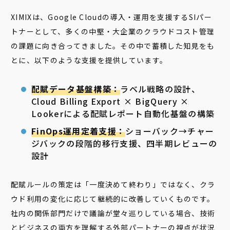
XIMIXは、Google Cloudの導入・運用を支援するSIパー
トナーとして、多くの中堅・大企業のクラウドコスト管理
の課題に向き合ってきました。その中で蓄積した知見をも
とに、以下のような支援を提供しています。
配賦データ基盤構築：
ラベル戦略の設計、
Cloud Billing Export × BigQuery ×
Lookerによる配賦レポート自動化基盤の構築
FinOps運用定着支援：
ショーバック→チャー
ジバックの段階的移行支援、四半期レビューの
設計
配賦ルールの策定は「一度決めて終わり」ではなく、クラ
ウド利用の変化に応じて継続的に改善していくものです。
社内の関係部門だけで議論が堂々巡りしている場合、技術
とビジネスの両方を理解する外部パートナーの視点が状況