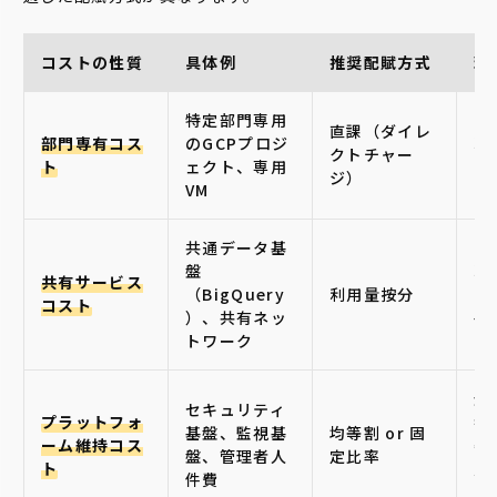
コストの性質
具体例
推奨配賦方式
理
特定部門専用
直課（ダイレ
部門専有コス
のGCPプロジ
利
クトチャー
ト
ェクト、専用
で
ジ）
VM
共通データ基
盤
利
共有サービス
（BigQuery
利用量按分
じ
コスト
）、共有ネッ
平
トワーク
全
セキュリティ
プラットフォ
者
基盤、監視基
均等割 or 固
ーム維持コス
密
盤、管理者人
定比率
ト
用
件費
い