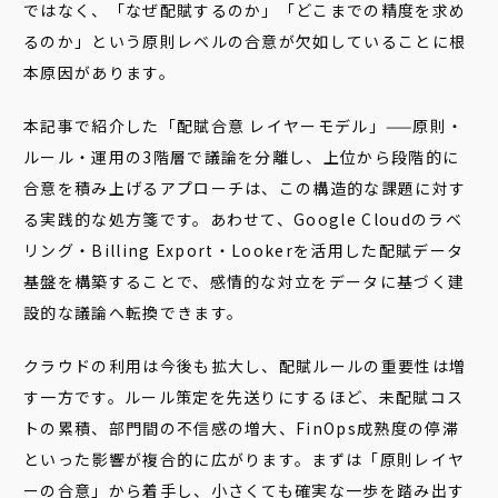
ではなく、「なぜ配賦するのか」「どこまでの精度を求め
るのか」という原則レベルの合意が欠如していることに根
本原因があります。
本記事で紹介した「配賦合意 レイヤーモデル」——原則・
ルール・運用の3階層で議論を分離し、上位から段階的に
合意を積み上げるアプローチは、この構造的な課題に対す
る実践的な処方箋です。あわせて、Google Cloudのラベ
リング・Billing Export・Lookerを活用した配賦データ
基盤を構築することで、感情的な対立をデータに基づく建
設的な議論へ転換できます。
クラウドの利用は今後も拡大し、配賦ルールの重要性は増
す一方です。ルール策定を先送りにするほど、未配賦コス
トの累積、部門間の不信感の増大、FinOps成熟度の停滞
といった影響が複合的に広がります。まずは「原則レイヤ
ーの合意」から着手し、小さくても確実な一歩を踏み出す