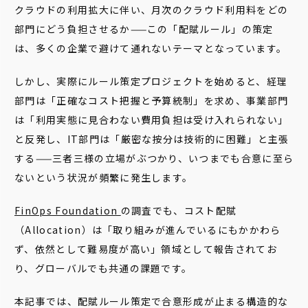
クラウドの利用拡大に伴い、月次のクラウド利用料をどの
部門にどう負担させるか——この「配賦ルール」の策定
は、多くの企業で避けて通れないテーマとなっています。
しかし、実際にルール策定プロジェクトを始めると、経理
部門は「正確なコスト把握と予算統制」を求め、事業部門
は「利用実態に見合わない費用負担は受け入れられない」
と反発し、IT部門は「厳密な按分は技術的に困難」と主張
する——三者三様の立場がぶつかり、いつまでも合意に至ら
ないという状況が頻繁に発生します。
FinOps Foundation
の調査でも、コスト配賦
（Allocation）は「取り組みが進んでいるにもかかわら
ず、依然として難易度が高い」領域として報告されてお
り、グローバルでも共通の課題です。
本記事では、配賦ルール策定で合意形成が止まる構造的な