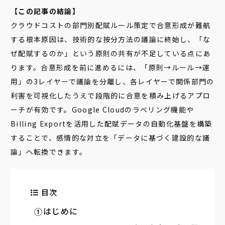
【この記事の結論】
クラウドコストの部門別配賦ルール策定で合意形成が難航
する根本原因は、技術的な按分方法の議論に終始し、「な
ぜ配賦するのか」という原則の共有が不足している点にあ
ります。合意形成を前に進めるには、「原則→ルール→運
用」の3レイヤーで議論を分離し、各レイヤーで関係部門の
利害を可視化したうえで段階的に合意を積み上げるアプロ
ーチが有効です。Google Cloudのラベリング機能や
Billing Exportを活用した配賦データの自動化基盤を構築
することで、感情的な対立を「データに基づく建設的な議
論」へ転換できます。
目次
はじめに