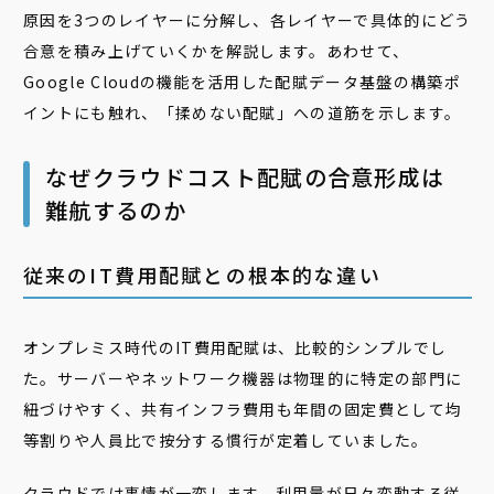
原因を3つのレイヤーに分解し、各レイヤーで具体的にどう
合意を積み上げていくかを解説します。あわせて、
Google Cloudの機能を活用した配賦データ基盤の構築ポ
イントにも触れ、「揉めない配賦」への道筋を示します。
なぜクラウドコスト配賦の合意形成は
難航するのか
従来のIT費用配賦との根本的な違い
オンプレミス時代のIT費用配賦は、比較的シンプルでし
た。サーバーやネットワーク機器は物理的に特定の部門に
紐づけやすく、共有インフラ費用も年間の固定費として均
等割りや人員比で按分する慣行が定着していました。
クラウドでは事情が一変します。利用量が日々変動する従