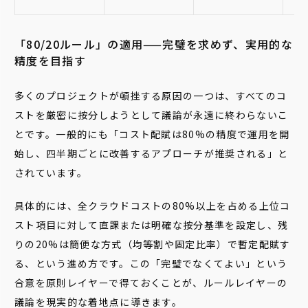
「80/20ルール」の適用——完璧を求めず、実用的な
精度を目指す
多くのプロジェクトが頓挫する原因の一つは、すべてのコ
ストを厳密に按分しようとして議論が永遠に終わらないこ
とです。一般的にも「コスト配賦は80%の精度で運用を開
始し、四半期ごとに改善するアプローチが推奨される」と
されています。
具体的には、全クラウドコストの80%以上を占める上位コ
スト項目に対して直課または明確な按分基準を設定し、残
りの20%は簡便な方式（均等割や固定比率）で暫定配賦す
る、という進め方です。この「完璧でなくてよい」という
合意を原則レイヤーで得ておくことが、ルールレイヤーの
議論を現実的な着地点に導きます。