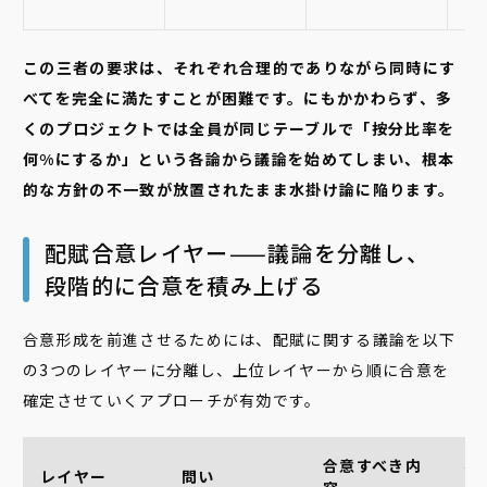
な
この三者の要求は、それぞれ合理的でありながら同時にす
べてを完全に満たすことが困難です。にもかかわらず、多
くのプロジェクトでは全員が同じテーブルで「按分比率を
何%にするか」という各論から議論を始めてしまい、根本
的な方針の不一致が放置されたまま水掛け論に陥ります。
配賦合意レイヤー——議論を分離し、
段階的に合意を積み上げる
合意形成を前進させるためには、配賦に関する議論を以下
の3つのレイヤーに分離し、上位レイヤーから順に合意を
確定させていくアプローチが有効です。
合意すべき内
参
レイヤー
問い