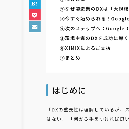
なぜ製造業のDXは「大規
今すぐ始められる！Googl
次のステップへ：Google
現場主導のDXを成功に導
XIMIXによるご支援
まとめ
はじめに
「DXの重要性は理解しているが、
はない」 「何から手をつければ良