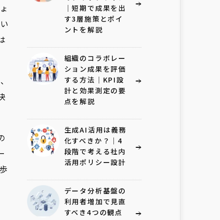
ょ
｜短期で成果を出
す3層施策とポイ
ない
ントを解説
は
組織のコラボレー
ション成果を評価
ろ、
する方法｜KPI設
計と効果測定の要
決
点を解説
生成AI活用は義務
の
化すべきか？｜4
段階で考える社内
ー
活用ポリシー設計
歩
データ分析基盤の
利用者増加で見直
すべき4つの観点