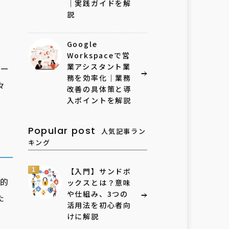
｜実践ガイドを解
説
Google
Workspaceで営
業アシスタント業
マー
務を効率化｜業務
々
改善の具体策と導
入ポイントを解説
Popular post
人気記事ラン
キング
1
【入門】サンドボ
的
ックスとは？意味
や仕組み、3つの
た
活用法を初心者向
けに解説