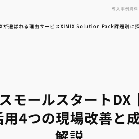
導入事例
資料
MIXが選ばれる理由
サービス
XIMIX Solution Pack
課題別に
スモールスタートDX｜G
ce活用4つの現場改善
解説