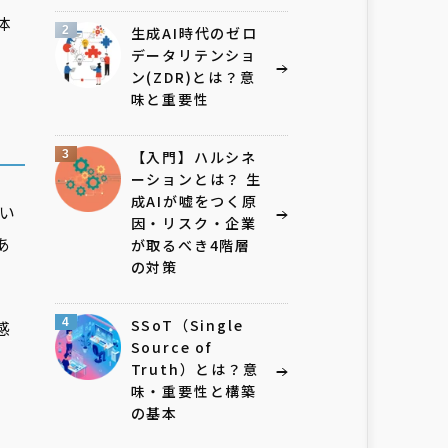
体
2
生成AI時代のゼロ
データリテンショ
ン(ZDR)とは？意
味と重要性
3
【入門】ハルシネ
ーションとは？ 生
成AIが嘘をつく原
い
因・リスク・企業
あ
が取るべき4階層
の対策
4
SSoT（Single
感
Source of
Truth）とは？意
味・重要性と構築
の基本