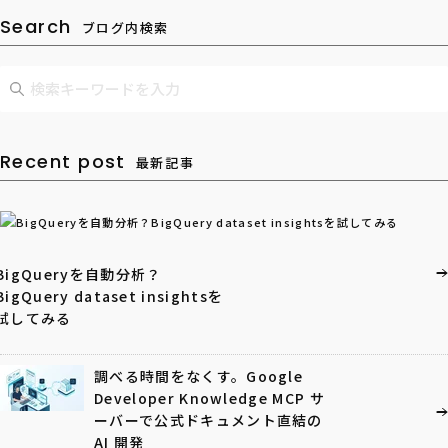
Search
ブログ内検索
Recent post
最新記事
BigQueryを自動分析？
BigQuery dataset insightsを
試してみる
調べる時間をなくす。Google
Developer Knowledge MCP サ
ーバーで公式ドキュメント直結の
AI 開発