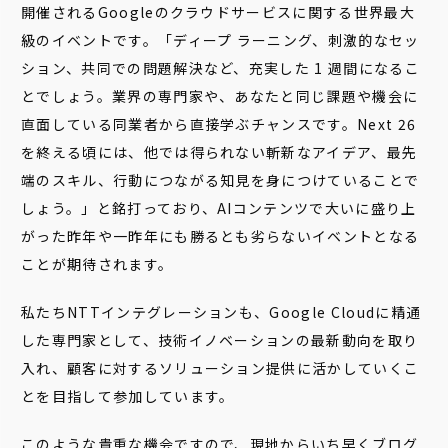
開催される
Googleのクラウドサービスに関する世界最大
級のイベントです。「ディープ ラーニング、刺激的なセッ
ション、共同での問題解決など、充実した 1 週間になるこ
とでしょう。業界の専門家や、あなたと同じ課題や機会に
直面している同業者から直接学ぶチャンスです。Next 26
を終える頃には、他では得られない斬新なアイデア、最先
端のスキル、行動につながる知見を身につけていることで
しょう。」と銘打っており、AIコンテンツで大いに盛り上
がった昨年や一昨年にも勝るとも劣らないイベントとなる
ことが期待されます。
私たちNTTインテグレーションも、Google Cloudに精通
した専門家として、技術イノベーションの最新動向を取り
入れ、顧客に対するソリューション提供に活かしていくこ
とを目指して参加しています。
このような貴重な機会ですので、現地からいち早くブログ