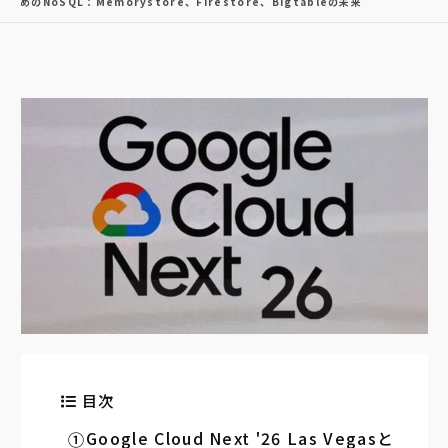
めのNoSQL：Memorystore、Firestore、Bigtableの未来
目次
Google Cloud Next '26 Las Vegasと