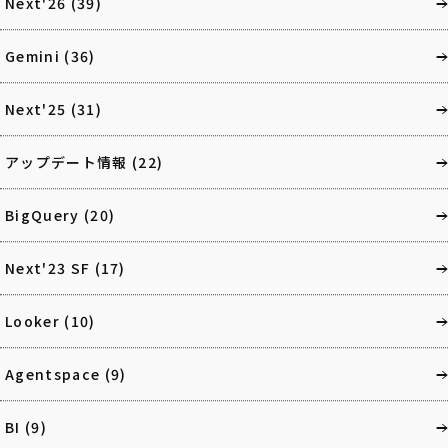
Next'26
(39)
Gemini
(36)
Next'25
(31)
アップデート情報
(22)
BigQuery
(20)
Next'23 SF
(17)
Looker
(10)
Agentspace
(9)
BI
(9)