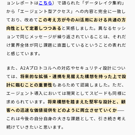
ョンレポートは
こちら
）で語られた「データレイク集約」
から「エージェント型アクセス」への内容と完全に一致し
ており、改めて
この考え方が今のAI活用における共通の方
向性として定着しつつある
と実感しました。異なるセッシ
ョンで同じメッセージが繰り返されていることは、それだ
け業界全体が同じ課題に直面しているということの表れだ
と感じています。
また、A2Aプロトコルへの対応やセキュリティ設計につい
ては、
将来的な拡張・連携を見据えた構想を持った上で設
計に臨むことの重要性
もあらためて認識しました。ただ、
エージェント導入においては現実としてスピードも同様に
求められています。
将来構想を踏まえた堅牢な設計と、顧
客への迅速な価値提供をどのように両立させていくか
——
これは今後の自分自身の大きな課題として、引き続き考え
続けていきたいと思います。