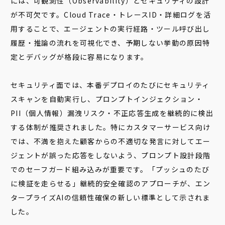
には、可観測性（Observability）とセキュリティの設計
が不可欠です。Cloud Trace・トレースID・詳細ログを活
用することで、エージェントの実行経路・ツール呼び出し
履歴・推論の流れを可視化でき、予期しない挙動の原因特
定とデバッグが格段に容易になります。
セキュリティ面では、本番デプロイのたびにセキュリティ
スキャンを自動実行し、プロンプトインジェクション・
PII（個人情報）漏洩リスク・不正応答生成を継続的に検出
する体制が推奨されました。特にカスタマーサービス向け
では、不満を抱えた顧客からの不適切な発言に対してエー
ジェントが誤った応答をしないよう、プロンプト設計段階
でのセーフガード組み込みが重要です。「プッシュのたび
に検証を走らせる」継続的安全確認のアプローチが、エン
タープライズAIの信頼性確保の新しい標準として示されま
した。