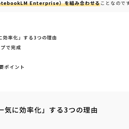
otebookLM Enterprise）を組み合わせる
ことなので
に効率化」する3つの理由
ップで完成
ト
重要ポイント
が一気に効率化」する3つの理由