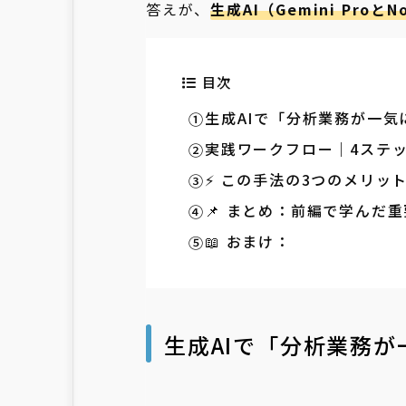
答えが、
生成AI（Gemini ProとN
目次
生成AIで「分析業務が一気
実践ワークフロー｜4ステ
⚡ この手法の3つのメリッ
📌 まとめ：前編で学んだ
📖 おまけ：
生成AIで「分析業務