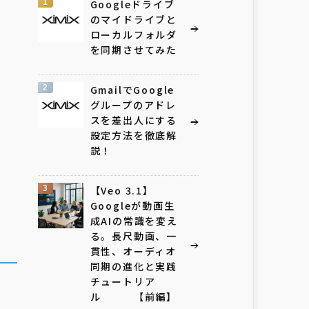
1
Googleドライブ
のマイドライブと
ローカルフォルダ
を同期させてみた
2
GmailでGoogle
グループのアドレ
スを差出人にする
設定方法を徹底解
説！
3
【Veo 3.1】
Googleが動画生
成AIの常識を変え
る。長尺動画、一
貫性、オーディオ
同期の進化と実践
チュートリア
ル 【前編】