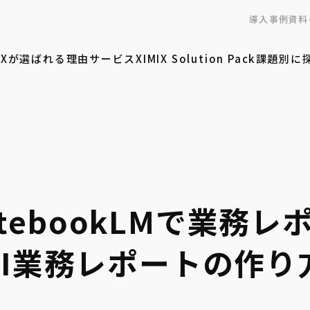
導入事例
資料
MIXが選ばれる理由
サービス
XIMIX Solution Pack
課題別に
NotebookLMで業務
AI業務レポートの作り