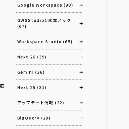
Google Workspace
(90)
GWSStudio100本ノック
(67)
Workspace Studio
(65)
Next'26
(39)
Gemini
(36)
造
Next'25
(31)
アップデート情報
(22)
BigQuery
(20)