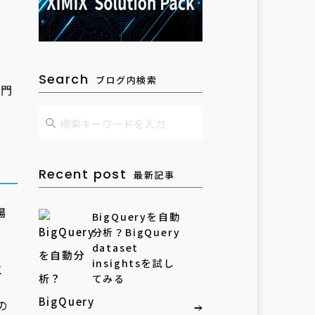
Search
ブログ内検索
部門
Recent post
最新記事
場
BigQueryを自動
分析？BigQuery
dataset
insightsを試し
生
てみる
の