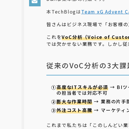
本TechBlogは
Team xG Advent C
皆さんはビジネス現場で「お客様の
これを
VoC分析（Voice of Cust
では欠かせない業務です。
しかし従
従来のVoC分析の3大課
高度なITスキルが必須
→ BI
の担当者では対応不可
膨大な作業時間
→ 業務の片手
外注コスト高騰
→ マーケティ
これまで私たちは「このしんどい業