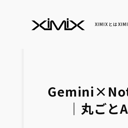
XIMIXとは
XI
Gemini×
｜丸ごと