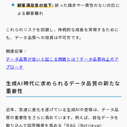
顧客満足度の低下:
誤った請求や一貫性のない対応に
よる顧客離れ
これらのリスクを回避し、持続的な成長を実現するために
も、データ品質への投資は不可欠です。
関連記事：
データ
品質
が低いと起こる問題とは？
データ
品質
向上のア
プローチ
生成AI時代に求められるデータ品質の新たな
重要性
近年、急速に進化を遂げている生成AIの登場は、データ品
質の重要性をさらに高めています。例えば、自社データを
取り込んで回答精度を高める「RAG（Retrieval-