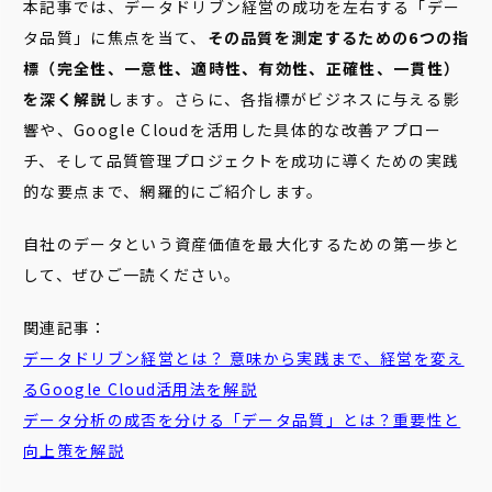
本記事では、データドリブン経営の成功を左右する「デー
タ品質」に焦点を当て、
その品質を測定するための6つの指
標（完全性、一意性、適時性、有効性、正確性、一貫性）
を深く解説
します。さらに、各指標がビジネスに与える影
響や、Google Cloudを活用した具体的な改善アプロー
チ、そして品質管理プロジェクトを成功に導くための実践
的な要点まで、網羅的にご紹介します。
自社のデータという資産価値を最大化するための第一歩と
して、ぜひご一読ください。
関連記事：
データドリブン
経営
とは？ 意味から実践まで、
経営
を変え
るGoogle Cloud活用法を解説
データ
分析の成否を分ける「
データ
品質
」とは？重要性と
向上策を解説