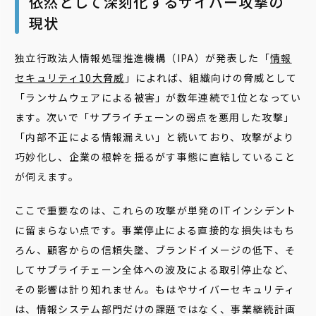
依然として深刻化するサイバー攻撃の
現状
独立行政法人情報処理推進機構（IPA）が発表した「
情報
セキュリティ10大脅威
」によれば、組織向けの脅威として
「ランサムウェアによる被害」が数年連続で1位となってい
ます。次いで「サプライチェーンの弱点を悪用した攻撃」
「内部不正による情報漏えい」と続いており、攻撃がより
巧妙化し、企業の根幹を揺るがす事態に直結していること
が伺えます。
ここで重要なのは、これらの攻撃が単発のITインシデント
に留まらない点です。事業停止による直接的な損失はもち
ろん、顧客からの信頼失墜、ブランドイメージの低下、そ
してサプライチェーン全体への波及による取引停止など、
その影響は計り知れません。もはやサイバーセキュリティ
は、情報システム部門だけの課題ではなく、事業継続計画