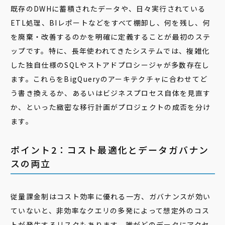
既存のDWHに蓄積されたデータや、日々実行されている
ETL処理、BIレポートなどをすべて棚卸し、何を残し、何
を廃棄・改善するのかを明確に定義することが最初のステ
ップです。特に、長年使われてきたシステムでは、複雑化
した独自仕様のSQLやストアドプロシージャが多数存在し
ます。これらをBigQueryのアーキテクチャに合わせてど
う書き換えるか、あるいはビジネスプロセス自体を見直す
か、といった緻密な移行計画がプロジェクトの成否を分け
ます。
ポイント2：コスト最適化とデータガバナン
スの両立
従量課金制はコスト効率に優れる一方、ガバナンスが効い
ていないと、非効率なクエリの多発によって想定外のコス
トが発生するリスクもあります。誰がどのデータにアクセ