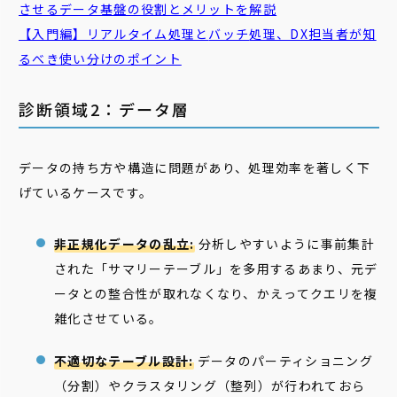
させるデータ基盤の役割とメリットを解説
【入門編】リアルタイム処理と
バッチ
処理、DX担当者が知
るべき使い分けのポイント
診断領域2：データ層
データの持ち方や構造に問題があり、処理効率を著しく下
げているケースです。
非正規化データの乱立:
分析しやすいように事前集計
された「サマリーテーブル」を多用するあまり、元デ
ータとの整合性が取れなくなり、かえってクエリを複
雑化させている。
不適切なテーブル設計:
データのパーティショニング
（分割）やクラスタリング（整列）が行われておら