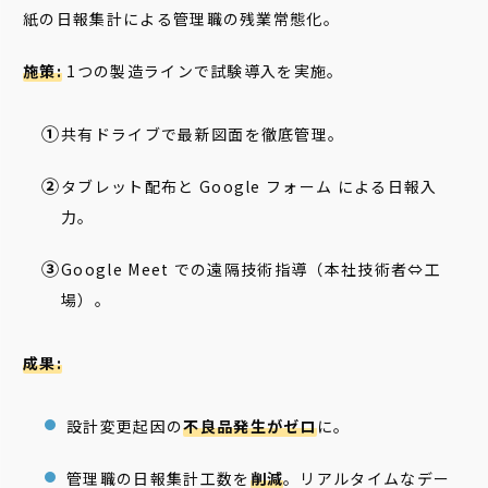
紙の日報集計による管理職の残業常態化。
施策:
1つの製造ラインで試験導入を実施。
共有ドライブで最新図面を徹底管理。
タブレット配布と Google フォーム による日報入
力。
Google Meet での遠隔技術指導（本社技術者⇔工
場）。
成果:
設計変更起因の
不良品発生がゼロ
に。
管理職の日報集計工数を
削減
。リアルタイムなデー