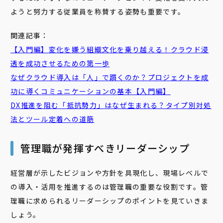
ようと努力する従業員を称賛する姿勢も重要です。
関連記事：
【入門編】
変化
を
嫌う
組織文化を乗り越える！クラウド浸
透を成功させるための第一歩
なぜクラウド導入は「人」で躓くのか？プロジェクトを成
功に導く
コミュニケーション
の基本【入門編】
DX推進を阻む「
抵抗
勢力」はなぜ生まれる？タイプ別対処
法とツール定着への道筋
管理職が発揮すべきリーダーシップ
経営層が示したビジョンや方針を具現化し、現場レベルで
の導入・活用を推進するのは管理職の重要な役割です。管
理職に求められるリーダーシップのポイントを見ていきま
しょう。