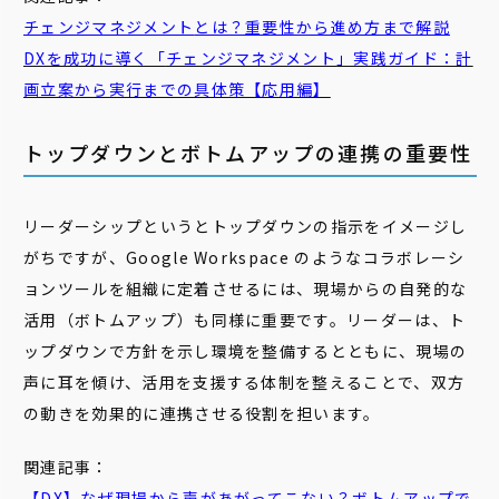
チェンジマネジメント
とは？重要性から進め方まで解説
DXを成功に導く「
チェンジマネジメント
」実践ガイド：計
画立案から実行までの具体策【応用編】
トップダウンとボトムアップの連携の重要性
リーダーシップというとトップダウンの指示をイメージし
がちですが、Google Workspace のようなコラボレーシ
ョンツールを組織に定着させるには、現場からの自発的な
活用（ボトムアップ）も同様に重要です。リーダーは、ト
ップダウンで方針を示し環境を整備するとともに、現場の
声に耳を傾け、活用を支援する体制を整えることで、双方
の動きを効果的に連携させる役割を担います。
関連記事：
【DX】なぜ現場から声があがってこない？
ボトムアップ
で