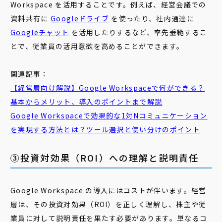
Workspace を活用することです。例えば、経営会議での
資料共有に
Googleドライブ
を使ったり、社内通達に
Googleチャット
を活用したりするなど、率先垂範するこ
とで、従業員の活用意欲を高めることができます。
関連記事：
【
経営
層
向け解説】
Google
Workspace
で何ができる？
基本からメリット、導入のポイントまで解説
Google Workspaceで効果的な
1
対
N
コミュニケーション
を実現する方法とは？ツール選択と使い分けのポイント
③投資対効果（ROI）への理解と説明責任
Google Workspace の導入にはコストが伴います。経営
層は、その投資対効果（ROI）を正しく理解し、株主や従
業員に対して説明責任を果たす必要があります。単なるコ