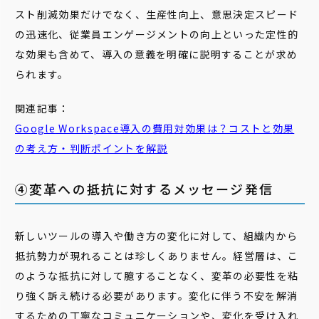
スト削減効果だけでなく、生産性向上、意思決定スピード
の迅速化、従業員エンゲージメントの向上といった定性的
な効果も含めて、導入の意義を明確に説明することが求め
られます。
関連記事：
Google
Workspace導入の
費用
対
効果
は？コストと
効果
の考え方・判断ポイントを解説
④変革への抵抗に対するメッセージ発信
新しいツールの導入や働き方の変化に対して、組織内から
抵抗勢力が現れることは珍しくありません。経営層は、こ
のような抵抗に対して臆することなく、変革の必要性を粘
り強く訴え続ける必要があります。変化に伴う不安を解消
するための丁寧なコミュニケーションや、変化を受け入れ