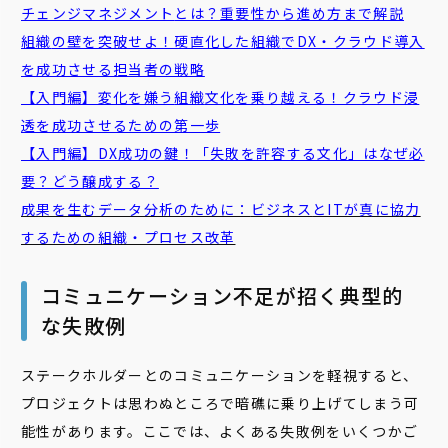
チェンジマネジメント
とは？重要性から進め方まで解説
組織
の壁を突破せよ！硬直化した
組織
でDX・クラウド導入
を成功させる担当者の戦略
【入門編】変化を嫌う
組織
文化を乗り越える！クラウド浸
透を成功させるための第一歩
【入門編】DX成功の鍵！「失敗を許容する文化」はなぜ必
要？どう醸成する？
成果を生むデータ分析のために：
ビジネス
とITが真に協力
するための組織・プロセス改革
コミュニケーション不足が招く典型的
な失敗例
ステークホルダーとのコミュニケーションを軽視すると、
プロジェクトは思わぬところで暗礁に乗り上げてしまう可
能性があります。ここでは、よくある失敗例をいくつかご