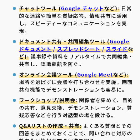
チャットツール (
Google チャット
など):
日常
的な連絡や簡単な質疑応答、情報共有に活用
し、スピーディーなコミュニケーションを実
現。
ドキュメント共有・共同編集ツール (
Google
ドキュメント
/
スプレッドシート
/
スライド
な
ど):
議事録や資料をリアルタイムで共同編集・
共有し、認識齟齬を防ぐ。
オンライン会議ツール (
Google Meet
など):
場所を選ばずに会議や打ち合わせを実施。画面
共有機能でデモンストレーションも容易に。
ワークショップ/説明会:
関係者を集めて、目的
の共有、意見交換、デモンストレーション、質
疑応答などを行う対話型の場を設ける。
Q&Aリストの作成・共有:
よくある質問とその
回答をまとめておくことで、問い合わせ対応の