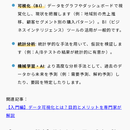
可視化（BI）
: データをグラフやダッシュボードで視
覚化し、現状を把握します（例：地域別の売上推
移、顧客セグメント別の購入パターン）。BI（ビジ
ネスインテリジェンス）ツールの活用が一般的です。
統計分析
: 統計学的な手法を用いて、仮説を検証しま
す（例：A/Bテストの結果が統計的に有意か）。
機械学習・AI
: より高度な分析手法として、過去のデ
ータから未来を予測（例：需要予測、解約予測）し
たり、要因を特定したりします。
関連記事：
【入門編】データ
可視
化
とは？目的とメリットを専門家が
解説