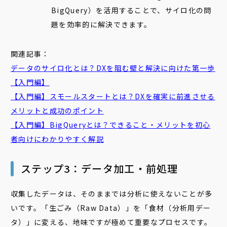
BigQuery）を活用することで、サイロ化の問
題を効率的に解決できます。
関連記事：
データ
の
サイロ
化
とは？DXを阻む壁と解決に向けた第一歩
【入門編】
【入門編】
スモール
スタート
とは？DXを確実に前進させる
メリットと成功のポイント
【入門編】
BigQuery
とは？できること・メリットを初心
者向けにわかりやすく解説
ステップ3：データ加工・前処理
収集したデータは、そのままでは分析に使えないことが多
いです。「生ごみ（Raw Data）」を「食材（分析用デー
タ）」に変える、地味ですが極めて重要なプロセスです。