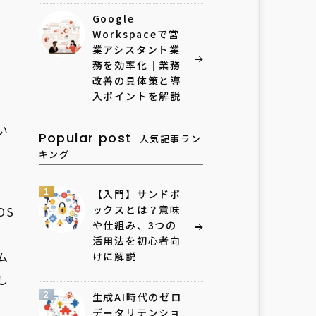
Google
Workspaceで営
業アシスタント業
務を効率化｜業務
改善の具体策と導
入ポイントを解説
い
Popular post
人気記事ラン
キング
1
【入門】サンドボ
ックスとは？意味
OS
や仕組み、3つの
活用法を初心者向
ム
けに解説
し
2
生成AI時代のゼロ
データリテンショ