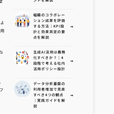
ントを解説
壁
組織のコラボレー
ション成果を評価
によ
する方法｜KPI設
運用
計と効果測定の要
点を解説
ね
生成AI活用は義務
化すべきか？｜4
段階で考える社内
活用ポリシー設計
ら、
データ分析基盤の
フ
利用者増加で見直
すべき4つの観点
｜実践ガイドを解
説