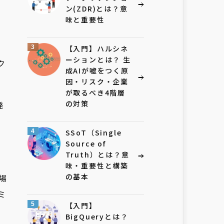
ン(ZDR)とは？意
味と重要性
3
【入門】ハルシネ
ーションとは？ 生
ク
成AIが嘘をつく原
因・リスク・企業
が取るべき4階層
の対策
発
4
SSoT（Single
Source of
Truth）とは？意
味・重要性と構築
の基本
場
ミ
5
【入門】
BigQueryとは？