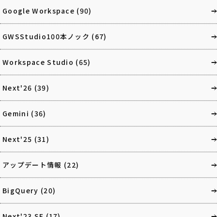
Google Workspace
(90)
GWSStudio100本ノック
(67)
Workspace Studio
(65)
Next'26
(39)
Gemini
(36)
Next'25
(31)
アップデート情報
(22)
BigQuery
(20)
Next'23 SF
(17)