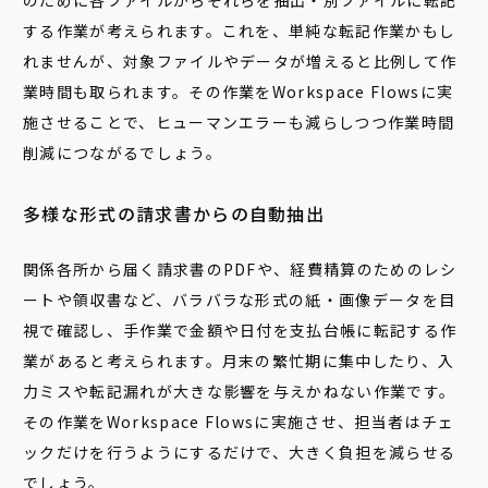
のために各ファイルからそれらを抽出・別ファイルに転記
する作業が考えられます。これを、単純な転記作業かもし
れませんが、対象ファイルやデータが増えると比例して作
業時間も取られます。その作業をWorkspace Flowsに実
施させることで、ヒューマンエラーも減らしつつ作業時間
削減につながるでしょう。
多様な形式の請求書からの自動抽出
関係各所から届く請求書のPDFや、経費精算のためのレシ
ートや領収書など、バラバラな形式の紙・画像データを目
視で確認し、手作業で金額や日付を支払台帳に転記する作
業があると考えられます。月末の繁忙期に集中したり、入
力ミスや転記漏れが大きな影響を与えかねない作業です。
その作業をWorkspace Flowsに実施させ、担当者はチェ
ックだけを行うようにするだけで、大きく負担を減らせる
でしょう。