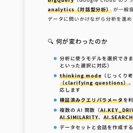
analytics（対話型分析）
が一般提
データに問いかけながら分析を進め
🔍 何が変わったのか
分析に使うモデルを選択できま
といった選択に対応）
thinking mode
（じっくり
（clarifying questions）
応します
検証済みクエリパラメータ
を
複数の AI 関数（
AI.KEY_DRI
AI.SIMILARITY
、
AI.SEARC
データセットと会話を作成すること