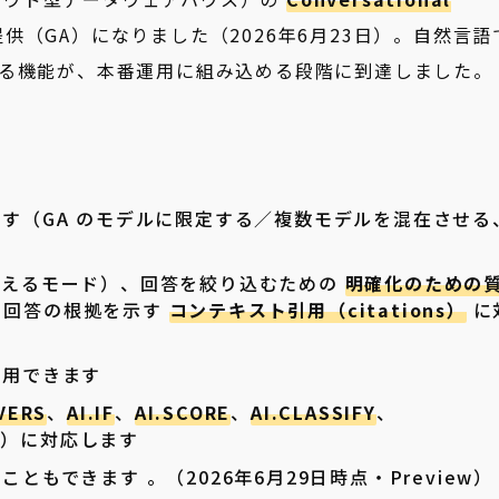
供（GA）になりました（2026年6月23日）。自然言語
る機能が、本番運用に組み込める段階に到達しました。
す（GA のモデルに限定する／複数モデルを混在させる
考えるモード）、回答を絞り込むための
明確化のための
、回答の根拠を示す
コンテキスト引用（citations）
に
利用できます
VERS
、
AI.IF
、
AI.SCORE
、
AI.CLASSIFY
、
H
）に対応します
もできます 。（2026年6月29日時点・Preview）