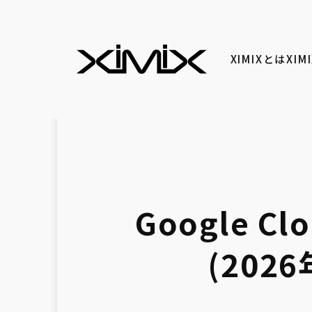
XIMIXとは
XI
Google 
(202