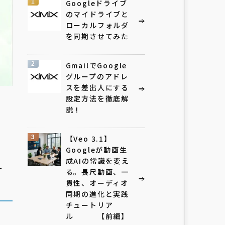
1
Googleドライブ
のマイドライブと
ローカルフォルダ
を同期させてみた
2
GmailでGoogle
グループのアドレ
スを差出人にする
設定方法を徹底解
説！
3
【Veo 3.1】
Googleが動画生
成AIの常識を変え
一
る。長尺動画、一
貫性、オーディオ
同期の進化と実践
チュートリア
ル 【前編】