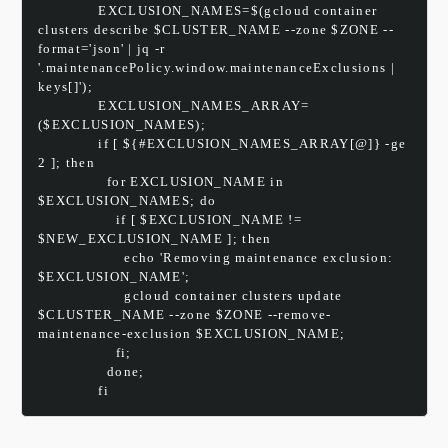
              EXCLUSION_NAMES=$(gcloud container 
clusters describe $CLUSTER_NAME --zone $ZONE --
format='json' | jq -r 
'.maintenancePolicy.window.maintenanceExclusions | 
keys[]');
              EXCLUSION_NAMES_ARRAY=
($EXCLUSION_NAMES);
              if [ ${#EXCLUSION_NAMES_ARRAY[@]} -ge 
2 ]; then
                for EXCLUSION_NAME in 
$EXCLUSION_NAMES; do
                  if [ $EXCLUSION_NAME != 
$NEW_EXCLUSION_NAME ]; then
                    echo 'Removing maintenance exclusion: 
$EXCLUSION_NAME';
                    gcloud container clusters update 
$CLUSTER_NAME --zone $ZONE --remove-
maintenance-exclusion $EXCLUSION_NAME;
                  fi;
                done;
              fi