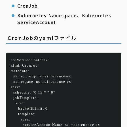
CronJob
Kubernetes Namespace、Kubernetes
ServiceAccount
CronJobのyamlファイル
apiVersion: batch/v1
kind: CronJob
metadata:
  name: cronjob-maintenance-ex
  namespace: ns-maintenance-ex
spec:
  schedule: "0 15 * * 0"
  jobTemplate:
    spec:
      backoffLimit: 0
      template:
        spec:
          serviceAccountName: sa-maintenance-ex