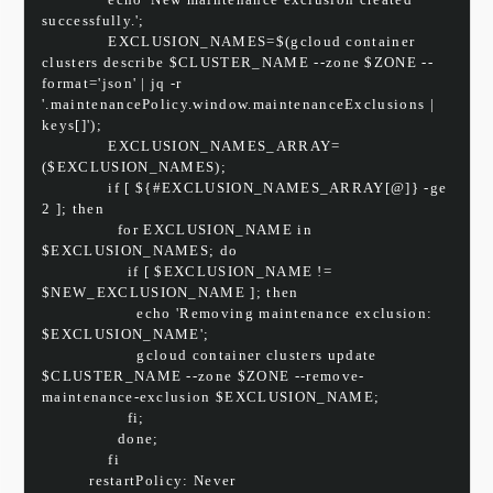
successfully.';
              EXCLUSION_NAMES=$(gcloud container 
clusters describe $CLUSTER_NAME --zone $ZONE --
format='json' | jq -r 
'.maintenancePolicy.window.maintenanceExclusions | 
keys[]');
              EXCLUSION_NAMES_ARRAY=
($EXCLUSION_NAMES);
              if [ ${#EXCLUSION_NAMES_ARRAY[@]} -ge 
2 ]; then
                for EXCLUSION_NAME in 
$EXCLUSION_NAMES; do
                  if [ $EXCLUSION_NAME != 
$NEW_EXCLUSION_NAME ]; then
                    echo 'Removing maintenance exclusion: 
$EXCLUSION_NAME';
                    gcloud container clusters update 
$CLUSTER_NAME --zone $ZONE --remove-
maintenance-exclusion $EXCLUSION_NAME;
                  fi;
                done;
              fi
          restartPolicy: Never