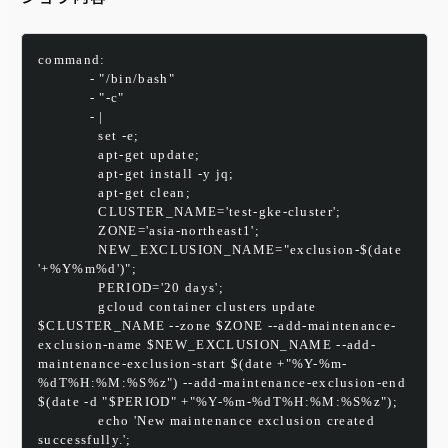
command:
            - "/bin/bash"
            - "-c"
            - |
              set -e;
              apt-get update;
              apt-get install -y jq;
              apt-get clean;
              CLUSTER_NAME='test-gke-cluster';
              ZONE='asia-northeast1';
              NEW_EXCLUSION_NAME="exclusion-$(date 
'+%Y%m%d')";
              PERIOD='20 days';
              gcloud container clusters update 
$CLUSTER_NAME --zone $ZONE --add-maintenance-
exclusion-name $NEW_EXCLUSION_NAME --add-
maintenance-exclusion-start $(date +"%Y-%m-
%dT%H:%M:%S%z") --add-maintenance-exclusion-end 
$(date -d "$PERIOD" +"%Y-%m-%dT%H:%M:%S%z");
              echo 'New maintenance exclusion created 
successfully.';