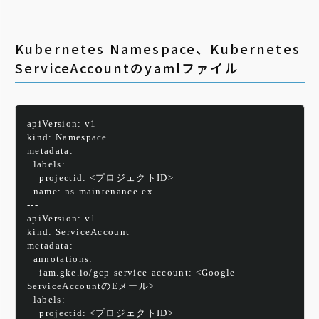
Kubernetes Namespace、Kubernetes
ServiceAccountのyamlファイル
apiVersion: v1
kind: Namespace
metadata:
  labels:
    projectid: <プロジェクトID>
  name: ns-maintenance-ex
---
apiVersion: v1
kind: ServiceAccount
metadata:
  annotations:
    iam.gke.io/gcp-service-account: 
<Google 
ServiceAccountのEメール>
  labels:
    projectid: 
<プロジェクトID>