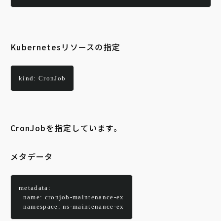
Kubernetesリソースの指定
kind: CronJob
CronJobを指定しています。
メタデータ
metadata:
  name: cronjob-maintenance-ex
  namespace: ns-maintenance-ex