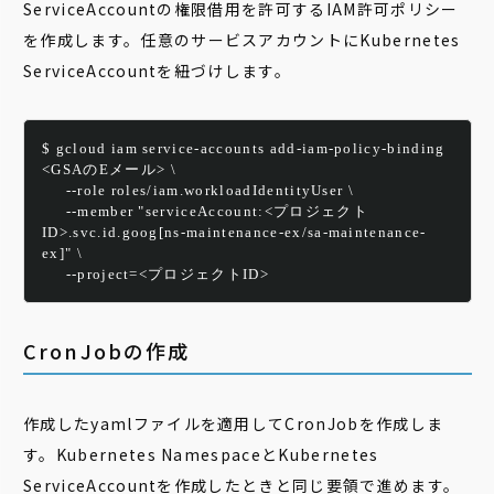
ServiceAccountの権限借用を許可するIAM許可ポリシー
を作成します。任意のサービスアカウントにKubernetes
ServiceAccountを紐づけします。
$ gcloud iam service-accounts add-iam-policy-binding 
<GSAのEメール> \
     --role roles/iam.workloadIdentityUser \
     --member "serviceAccount:
<プロジェクト
ID>
.svc.id.goog[ns-maintenance-ex/sa-maintenance-
ex]" \
     --project=
<プロジェクトID>
CronJobの作成
作成したyamlファイルを適用してCronJobを作成しま
す。Kubernetes NamespaceとKubernetes
ServiceAccountを作成したときと同じ要領で進めます。