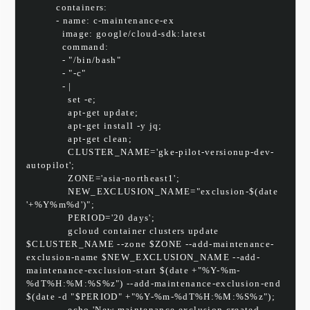
          containers:
          - name: c-maintenance-ex
            image: google/cloud-sdk:latest
            command:
            - "/bin/bash"
            - "-c"
            - |
              set -e;
              apt-get update;
              apt-get install -y jq;
              apt-get clean;
              CLUSTER_NAME='gke-pilot-versionup-dev-
autopilot';
              ZONE='asia-northeast1';
              NEW_EXCLUSION_NAME="exclusion-$(date 
'+%Y%m%d')";
              PERIOD='20 days';
              gcloud container clusters update 
$CLUSTER_NAME --zone $ZONE --add-maintenance-
exclusion-name $NEW_EXCLUSION_NAME --add-
maintenance-exclusion-start $(date +"%Y-%m-
%dT%H:%M:%S%z") --add-maintenance-exclusion-end 
$(date -d "$PERIOD" +"%Y-%m-%dT%H:%M:%S%z");
              echo 'New maintenance exclusion created 