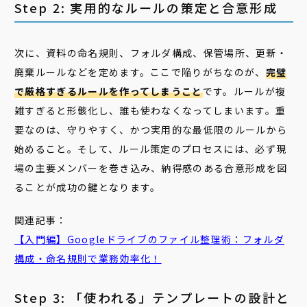
Step 2: 実用的なルールの策定と合意形成
次に、資料の命名規則、フォルダ構成、保管場所、更新・
廃棄ルールなどを定めます。ここで陥りがちなのが、
完璧
で厳格すぎるルールを作ってしまうこと
です。ルールが複
雑すぎると形骸化し、誰も使わなくなってしまいます。重
要なのは、守りやすく、かつ実用的な最低限のルールから
始めること。そして、ルール策定のプロセスには、必ず現
場の主要メンバーを巻き込み、納得感のある合意形成を図
ることが成功の鍵となります。
関連記事：
【入門編】Googleドライブのファイル整理術：フォルダ
構成・
命名
規則
で業務効率化！
Step 3: 「使われる」テンプレートの設計と