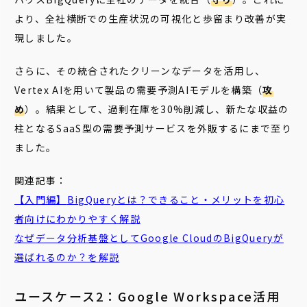
より、全社横断での生産状況の可視化と歩留まり改善が実
現しました。
さらに、その統合されたクリーンなデータを活用し、
Vertex AIを用いて製品の需要予測AIモデルを構築（
攻
め
）。結果として、過剰在庫を30%削減し、新たな収益の
柱となるSaaS型の需要予測サービスを外販するにまで至り
ました。
関連記事：
【入門編】
BigQuery
とは？できること・メリットを初心
者向けにわかりやすく解説
なぜ
データ分析基盤としてGoogle Cloudの
BigQuery
が
選ばれるのか？を解説
ユースケース2：Google Workspace活用