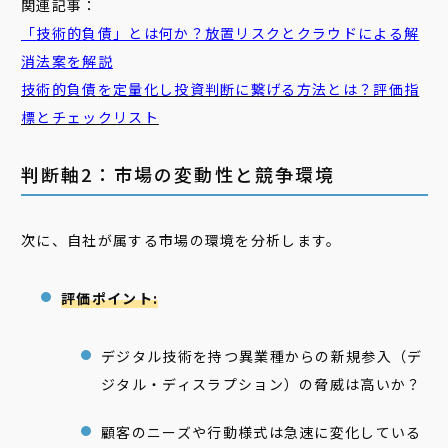
関連記事：
「
技術
的
負債
」とは何か？放置リスクとクラウドによる解
消法案を解説
技術
的
負債
を定量化し投資判断に繋げる方法とは？評価指
標とチェックリスト
判断軸2：市場の変動性と競争環境
次に、自社が属する市場の環境を分析します。
評価ポイント:
デジタル技術を持つ異業種からの新規参入（デ
ジタル・ディスラプション）の脅威は高いか？
顧客のニーズや行動様式は急速に変化している