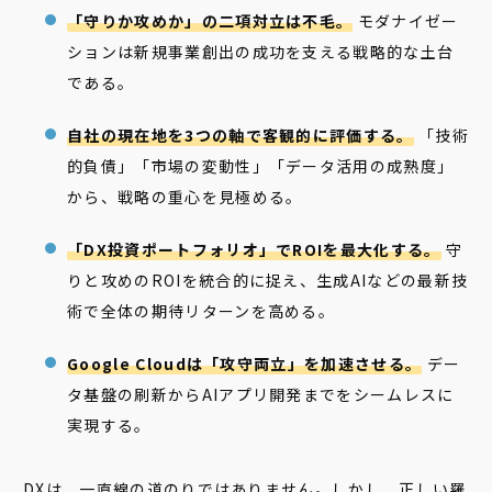
「守りか攻めか」の二項対立は不毛。
モダナイゼー
ションは新規事業創出の成功を支える戦略的な土台
である。
自社の現在地を3つの軸で客観的に評価する。
「技術
的負債」「市場の変動性」「データ活用の成熟度」
から、戦略の重心を見極める。
「DX投資ポートフォリオ」でROIを最大化する。
守
りと攻めのROIを統合的に捉え、生成AIなどの最新技
術で全体の期待リターンを高める。
Google Cloudは「攻守両立」を加速させる。
デー
タ基盤の刷新からAIアプリ開発までをシームレスに
実現する。
DXは、一直線の道のりではありません。しかし、正しい羅