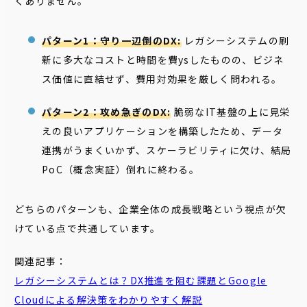
くありません。
パターン1：守り一辺倒のDX:
レガシーシステムの刷
新に多大なコストと時間を費ysしたものの、ビジネ
ス価値に直結せず、費用対効果を厳しく問われる。
パターン2：攻め急ぎのDX:
脆弱なIT基盤の上に見栄
えの良いアプリケーションを構築したため、データ
連携がうまくいかず、スケーラビリティに欠け、結局
PoC（概念実証）倒れに終わる。
どちらのパターンも、企業全体の成長戦略という視点が欠
けている点で共通しています。
関連記事：
レガシーシステム
とは？DX推進を阻む課題とGoogle
Cloudによる解決策をわかりやすく解説