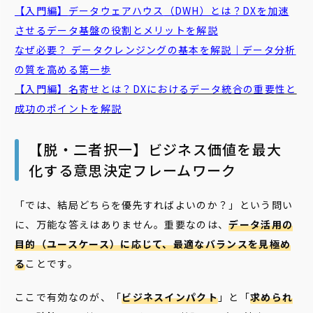
【入門編】
データウェアハウス
（DWH）とは？DXを加速
させるデータ基盤の役割とメリットを解説
なぜ必要？
データクレンジング
の基本を解説｜データ分析
の質を高める第一歩
【入門編】
名寄せ
とは？DXにおけるデータ統合の重要性と
成功のポイントを解説
【脱・二者択一】ビジネス価値を最大
化する意思決定フレームワーク
「では、結局どちらを優先すればよいのか？」という問い
に、万能な答えはありません。重要なのは、
データ活用の
目的（ユースケース）に応じて、最適なバランスを見極め
る
ことです。
ここで有効なのが、「
ビジネスインパクト
」と「
求められ